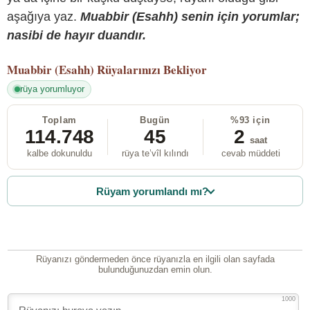
aşağıya yaz.
Muabbir (Esahh) senin için yorumlar;
nasibi de hayır duandır.
Muabbir (Esahh)
Rüyalarınızı Bekliyor
rüya yorumluyor
Toplam
Bugün
%93 için
114.748
45
2
saat
kalbe dokunuldu
rüya te’vîl kılındı
cevab müddeti
Rüyam yorumlandı mı?
Rüyanızı göndermeden önce rüyanızla en ilgili olan sayfada
bulunduğunuzdan emin olun.
1000