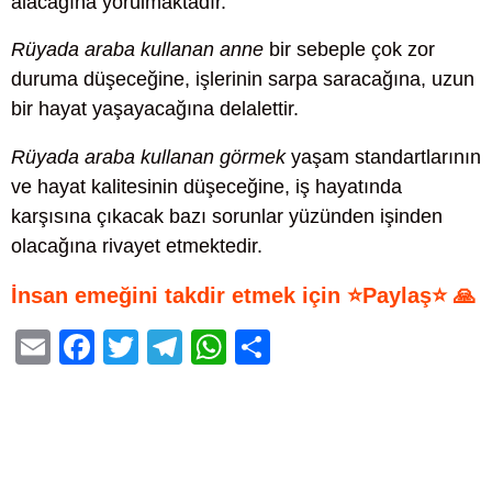
alacağına yorulmaktadır.
Rüyada araba kullanan anne
bir sebeple çok zor
duruma düşeceğine, işlerinin sarpa saracağına, uzun
bir hayat yaşayacağına delalettir.
Rüyada araba kullanan görmek
yaşam standartlarının
ve hayat kalitesinin düşeceğine, iş hayatında
karşısına çıkacak bazı sorunlar yüzünden işinden
olacağına rivayet etmektedir.
İnsan emeğini takdir etmek için ⭐Paylaş⭐ 🙏
E
F
T
T
W
S
m
a
wi
el
h
h
ail
c
tt
e
at
ar
e
er
gr
s
e
b
a
A