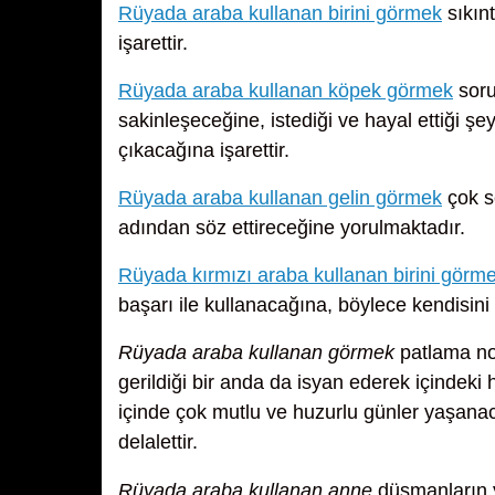
Rüyada araba kullanan birini görmek
sıkınt
işarettir.
Rüyada araba kullanan köpek görmek
soru
sakinleşeceğine, istediği ve hayal ettiği ş
çıkacağına işarettir.
Rüyada araba kullanan gelin görmek
çok se
adından söz ettireceğine yorulmaktadır.
Rüyada kırmızı araba kullanan birini görm
başarı ile kullanacağına, böylece kendisini 
Rüyada araba kullanan görmek
patlama nok
gerildiği bir anda da isyan ederek içindeki
içinde çok mutlu ve huzurlu günler yaşanac
delalettir.
Rüyada araba kullanan anne
düşmanların y