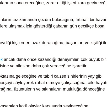
ılarının sona ereceğine, zarar ettiği işleri kara geçireceğ
nların tez zamanda çözüm bulacağına, fırtınalı bir hava
eylere ulaşmak için gösterdiği çabanın gün geçtikçe boşa
vdiği kişilerden uzak duracağına, başarıları ve kişiliği il
ek
ancak daha önce kazandığı deneyimleri çok büyük bir
işine ve ailesine daha çok vereceğine işarettir.
tasına geleceğine ve tabiri caizse sinirlerinin yay gibi
 herşeyi söyleyerek rahat etmeye çalışacağına, aile hayat
ağına, üzüntülerin ve sıkıntıların mutluluğa döneceğine
aşanılan kötü olaylar karşısında sevineceğine,