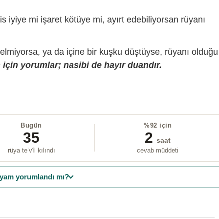
is iyiye mi işaret kötüye mi, ayırt edebiliyorsan rüyanı
gelmiyorsa, ya da içine bir kuşku düştüyse, rüyanı olduğu
için yorumlar; nasibi de hayır duandır.
Bugün
%92 için
35
2
saat
rüya te’vîl kılındı
cevab müddeti
yam yorumlandı mı?