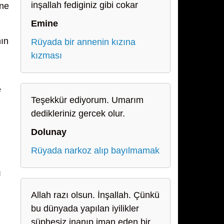
inşallah fediginiz gibi cokar
ine
Emine
nın
Rüyada bir annenin kızına
kızması
e
Teşekkür ediyorum. Umarım
dedikleriniz gercek olur.
Dolunay
Rüyada narkoz alıp bayılmamak
ı
Allah razı olsun. İnşallah. Çünkü
bu dünyada yapılan iyilikler
şüphesiz inanıp iman eden bir