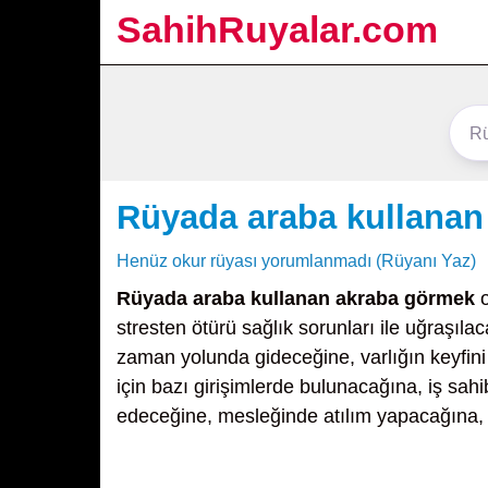
SahihRuyalar.com
Rüyada araba kullanan
Henüz okur rüyası yorumlanmadı (Rüyanı Yaz)
Rüyada araba kullanan akraba görmek
o
stresten ötürü sağlık sorunları ile uğraşıla
zaman yolunda gideceğine, varlığın keyfini 
için bazı girişimlerde bulunacağına, iş sahi
edeceğine, mesleğinde atılım yapacağına, k