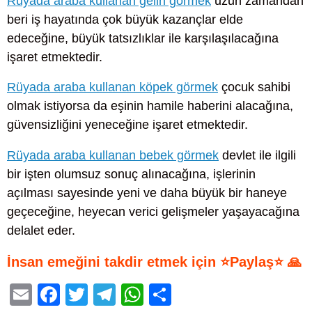
Rüyada araba kullanan gelin görmek
uzun zamandan
beri iş hayatında çok büyük kazançlar elde
edeceğine, büyük tatsızlıklar ile karşılaşılacağına
işaret etmektedir.
Rüyada araba kullanan köpek görmek
çocuk sahibi
olmak istiyorsa da eşinin hamile haberini alacağına,
güvensizliğini yeneceğine işaret etmektedir.
Rüyada araba kullanan bebek görmek
devlet ile ilgili
bir işten olumsuz sonuç alınacağına, işlerinin
açılması sayesinde yeni ve daha büyük bir haneye
geçeceğine, heyecan verici gelişmeler yaşayacağına
delalet eder.
İnsan emeğini takdir etmek için ⭐Paylaş⭐ 🙏
E
F
T
T
W
S