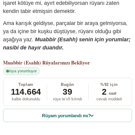
işaret kötüye mi, ayırt edebiliyorsan rüyanı zaten
kendin tabir etmişsin demektir.
Ama karışık geldiyse, parçalar bir araya gelmiyorsa,
ya da içine bir kuşku düştüyse, rüyanı olduğu gibi
aşağıya yaz.
Muabbir (Esahh) senin için yorumlar;
nasibi de hayır duandır.
Muabbir (Esahh)
Rüyalarınızı Bekliyor
rüya yorumluyor
Toplam
Bugün
%92 için
114.664
39
2
saat
kalbe dokunuldu
rüya te’vîl kılındı
cevab müddeti
Rüyam yorumlandı mı?