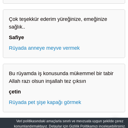
Çok teşekkür ederim yüreğinize, emeğinize
sağlık..
Safiye
Rüyada anneye meyve vermek
Bu rüyamda iş konusunda mükemmel bir tabir
Allah razı olsun inşallah tez çıksın
çetin
Rüyada pet şişe kapağı görmek
Veri politikasındaki amaçlarla sınırlı ve mevzuata uygun şekilde çerez
konumlandırmaktayız. Detaylar için Gizlilik Politikamızı inceleyebilirsiniz.
Sahih Rüyalar: Rüyaların Dilini Öğrenin
Gizlilik Politikası