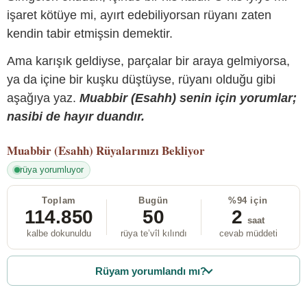
işaret kötüye mi, ayırt edebiliyorsan rüyanı zaten
kendin tabir etmişsin demektir.
Ama karışık geldiyse, parçalar bir araya gelmiyorsa,
ya da içine bir kuşku düştüyse, rüyanı olduğu gibi
aşağıya yaz.
Muabbir (Esahh) senin için yorumlar;
nasibi de hayır duandır.
Muabbir (Esahh)
Rüyalarınızı Bekliyor
rüya yorumluyor
Toplam
Bugün
%94 için
114.850
50
2
saat
kalbe dokunuldu
rüya te’vîl kılındı
cevab müddeti
Rüyam yorumlandı mı?