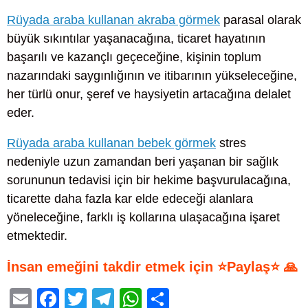
Rüyada araba kullanan akraba görmek
parasal olarak
büyük sıkıntılar yaşanacağına, ticaret hayatının
başarılı ve kazançlı geçeceğine, kişinin toplum
nazarındaki saygınlığının ve itibarının yükseleceğine,
her türlü onur, şeref ve haysiyetin artacağına delalet
eder.
Rüyada araba kullanan bebek görmek
stres
nedeniyle uzun zamandan beri yaşanan bir sağlık
sorununun tedavisi için bir hekime başvurulacağına,
ticarette daha fazla kar elde edeceği alanlara
yöneleceğine, farklı iş kollarına ulaşacağına işaret
etmektedir.
İnsan emeğini takdir etmek için ⭐Paylaş⭐ 🙏
E
F
T
T
W
S