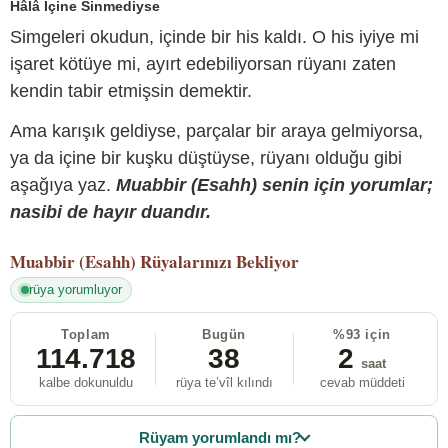
Hâlâ İçine Sinmediyse
Simgeleri okudun, içinde bir his kaldı. O his iyiye mi
işaret kötüye mi, ayırt edebiliyorsan rüyanı zaten
kendin tabir etmişsin demektir.
Ama karışık geldiyse, parçalar bir araya gelmiyorsa,
ya da içine bir kuşku düştüyse, rüyanı olduğu gibi
aşağıya yaz.
Muabbir (Esahh) senin için yorumlar;
nasibi de hayır duandır.
Muabbir (Esahh)
Rüyalarınızı Bekliyor
rüya yorumluyor
Toplam
Bugün
%93 için
114.718
38
2
saat
kalbe dokunuldu
rüya te’vîl kılındı
cevab müddeti
Rüyam yorumlandı mı?