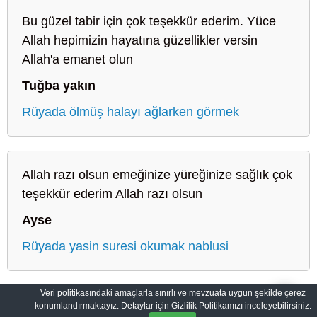
Bu güzel tabir için çok teşekkür ederim. Yüce
Allah hepimizin hayatına güzellikler versin
Allah'a emanet olun
Tuğba yakın
Rüyada ölmüş halayı ağlarken görmek
Allah razı olsun emeğinize yüreğinize sağlık çok
teşekkür ederim Allah razı olsun
Ayse
Rüyada yasin suresi okumak nablusi
Veri politikasındaki amaçlarla sınırlı ve mevzuata uygun şekilde çerez
konumlandırmaktayız. Detaylar için Gizlilik Politikamızı inceleyebilirsiniz.
Sahih Rüyalar: Rüyaların Dilini Öğrenin
Gizlilik Politikası