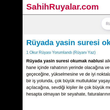
SahihRuyalar.com
Rüyada yasin suresi o
1 Okur Rüyası Yorumlandı (Rüyanı Yaz)
Rüyada yasin suresi okumak nablusi
ail
hane içinde rahatının yerinde olacağına ve
geçeceğine, yükselmesine ve de iyi noktalar
bir iş yolunda, çok büyük mutluluklar yaşay
açılacağına, sevdiği kişiler ile çok büyük m
hesapta olmayan bir seyahate, faturalarının