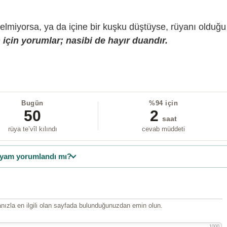
gelmiyorsa, ya da içine bir kuşku düştüyse, rüyanı olduğu
için yorumlar; nasibi de hayır duandır.
Bugün
%94 için
50
2
saat
rüya te’vîl kılındı
cevab müddeti
yam yorumlandı mı?
ızla en ilgili olan sayfada bulunduğunuzdan emin olun.
1000