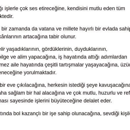
ı işlerle çok ses etireceğine, kendisini mutlu eden tüm
tedir.
bir zamanda da vatana ve millete hayırlı bir evlada sahi
ânlarının artacağına tabir olunur.
ir
yaşadıklarının, gördüklerinin, duyduklarının,
bilge ve alim yapacağına, iş hayatında attığı adımlardan
temez aile hayatında çeşitli tartışmalar yaşayacağına, üzü
leneceğine yorulmaktadır.
bir eve çıkılacağına, herkesin istediği şeye kavuşacağın
daha sağlam bir hal alacağına ve çok mutlu, huzurlu ve re
lması sayesinde işlerini büyüteceğine delalet eder.
tında bol kazançlı bir işe sahip olunacağına, sevdiği kişil