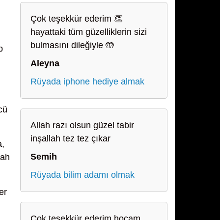
Çok teşekkür ederim 👏
hayattaki tüm güzelliklerin sizi
bulmasını dileğiyle 🤲
p
Aleyna
Rüyada iphone hediye almak
cü
Allah razı olsun güzel tabir
inşallah tez tez çıkar
a,
Semih
fah
Rüyada bilim adamı olmak
er
Çok teşekkür ederim hocam