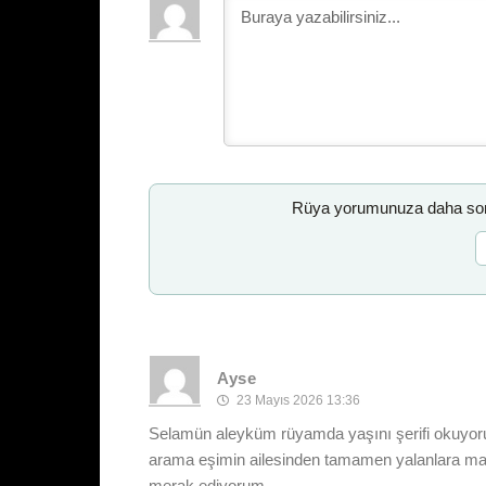
Rüya yorumunuza daha sonr
Ayse
23 Mayıs 2026 13:36
Selamün aleyküm rüyamda yaşını şerifi okuyor
arama eşimin ailesinden tamamen yalanlara mar
merak ediyorum