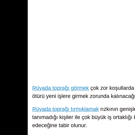
Rüyada toprağı görmek
çok zor koşullarda 
ötürü yeni işlere girmek zorunda kalınacağın
Rüyada toprağı tırmıklamak
rızkının genişl
tanımadığı kişiler ile çok büyük iş ortaklı
edeceğine tabir olunur.