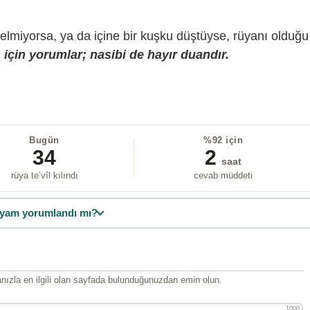
gelmiyorsa, ya da içine bir kuşku düştüyse, rüyanı olduğu
için yorumlar; nasibi de hayır duandır.
Bugün
%92 için
34
2
saat
rüya te’vîl kılındı
cevab müddeti
yam yorumlandı mı?
ızla en ilgili olan sayfada bulunduğunuzdan emin olun.
1000