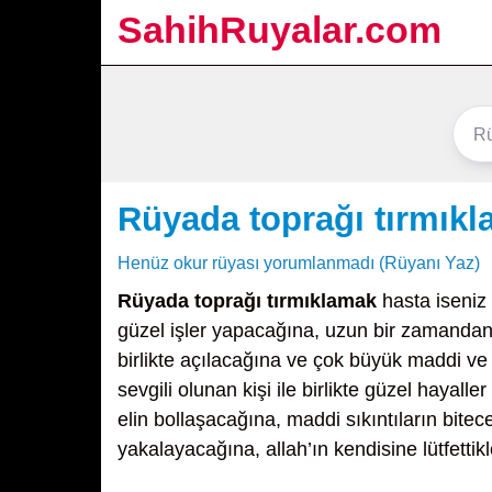
SahihRuyalar.com
Rüyada toprağı tırmık
Henüz okur rüyası yorumlanmadı (Rüyanı Yaz)
Rüyada toprağı tırmıklamak
hasta iseniz
güzel işler yapacağına, uzun bir zamandan b
birlikte açılacağına ve çok büyük maddi ve
sevgili olunan kişi ile birlikte güzel hayall
elin bollaşacağına, maddi sıkıntıların bitece
yakalayacağına, allah’ın kendisine lütfettikl