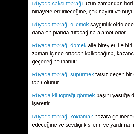
Rüyada saksı toprağı
uzun zamandan beri as
nihayete erdirileceğine, çok hayırlı ve büyü
Rüyada toprağı ellemek
saygınlık elde ede
daha ön planda tutacağına alamet eder.
Rüyada toprağı öpmek
aile bireyleri ile bi
zaman içinde ortadan kalkacağına, kazancı
geçeceğine inanılır.
Rüyada toprağı süpürmek
tatsız geçen bir
tabir olunur.
Rüyada kil toprağı görmek
başını yastığa 
işarettir.
Rüyada toprağı koklamak
nazara gelinecek
edeceğine ve sevdiği kişilerin ve yardıma 