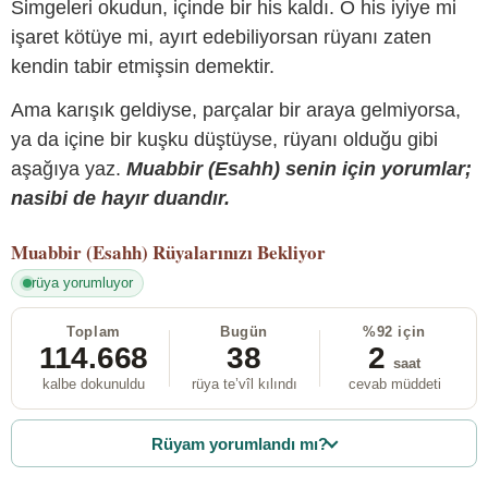
Simgeleri okudun, içinde bir his kaldı. O his iyiye mi
işaret kötüye mi, ayırt edebiliyorsan rüyanı zaten
kendin tabir etmişsin demektir.
Ama karışık geldiyse, parçalar bir araya gelmiyorsa,
ya da içine bir kuşku düştüyse, rüyanı olduğu gibi
aşağıya yaz.
Muabbir (Esahh) senin için yorumlar;
nasibi de hayır duandır.
Muabbir (Esahh)
Rüyalarınızı Bekliyor
rüya yorumluyor
Toplam
Bugün
%92 için
114.668
38
2
saat
kalbe dokunuldu
rüya te’vîl kılındı
cevab müddeti
Rüyam yorumlandı mı?