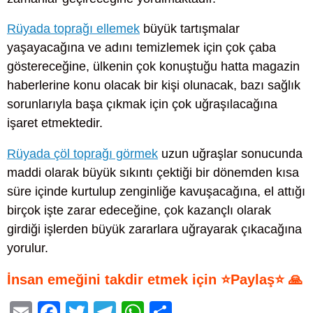
Rüyada toprağı ellemek
büyük tartışmalar
yaşayacağına ve adını temizlemek için çok çaba
göstereceğine, ülkenin çok konuştuğu hatta magazin
haberlerine konu olacak bir kişi olunacak, bazı sağlık
sorunlarıyla başa çıkmak için çok uğraşılacağına
işaret etmektedir.
Rüyada çöl toprağı görmek
uzun uğraşlar sonucunda
maddi olarak büyük sıkıntı çektiği bir dönemden kısa
süre içinde kurtulup zenginliğe kavuşacağına, el attığı
birçok işte zarar edeceğine, çok kazançlı olarak
girdiği işlerden büyük zararlara uğrayarak çıkacağına
yorulur.
İnsan emeğini takdir etmek için ⭐Paylaş⭐ 🙏
E
F
T
T
W
S