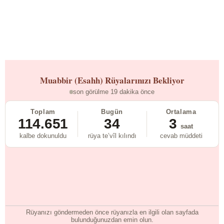
Muabbir (Esahh)
Rüyalarınızı Bekliyor
son görülme 19 dakika önce
Toplam
Bugün
Ortalama
114.651
34
3
saat
kalbe dokunuldu
rüya te’vîl kılındı
cevab müddeti
Rüyanızı göndermeden önce rüyanızla en ilgili olan sayfada
bulunduğunuzdan emin olun.