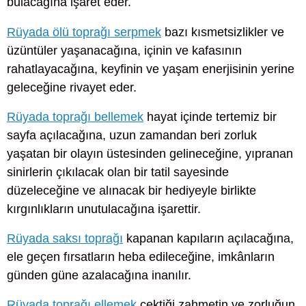
bulacağına işaret eder.
Rüyada ölü toprağı serpmek
bazı kısmetsizlikler ve
üzüntüler yaşanacağına, içinin ve kafasının
rahatlayacağına, keyfinin ve yaşam enerjisinin yerine
geleceğine rivayet eder.
Rüyada toprağı bellemek
hayat içinde tertemiz bir
sayfa açılacağına, uzun zamandan beri zorluk
yaşatan bir olayın üstesinden gelineceğine, yıpranan
sinirlerin çıkılacak olan bir tatil sayesinde
düzeleceğine ve alınacak bir hediyeyle birlikte
kırgınlıkların unutulacağına işarettir.
Rüyada saksı toprağı
kapanan kapıların açılacağına,
ele geçen fırsatların heba edileceğine, imkânların
günden güne azalacağına inanılır.
Rüyada toprağı ellemek
çektiği zahmetin ve zorluğun