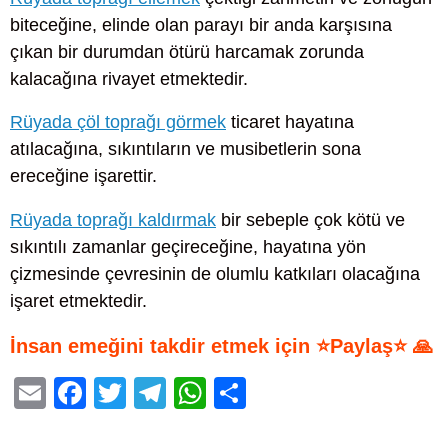
biteceğine, elinde olan parayı bir anda karşısına
çıkan bir durumdan ötürü harcamak zorunda
kalacağına rivayet etmektedir.
Rüyada çöl toprağı görmek
ticaret hayatına
atılacağına, sıkıntıların ve musibetlerin sona
ereceğine işarettir.
Rüyada toprağı kaldırmak
bir sebeple çok kötü ve
sıkıntılı zamanlar geçireceğine, hayatına yön
çizmesinde çevresinin de olumlu katkıları olacağına
işaret etmektedir.
İnsan emeğini takdir etmek için ⭐Paylaş⭐ 🙏
E
F
T
T
W
S
m
a
wi
el
h
h