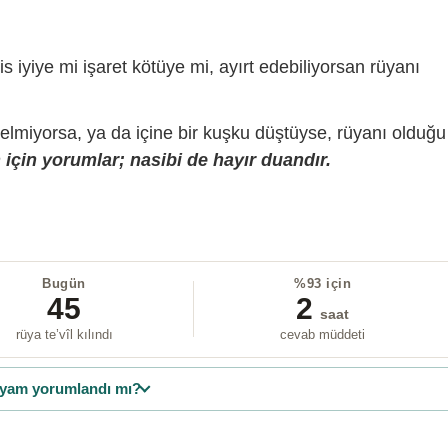
is iyiye mi işaret kötüye mi, ayırt edebiliyorsan rüyanı
gelmiyorsa, ya da içine bir kuşku düştüyse, rüyanı olduğu
için yorumlar; nasibi de hayır duandır.
Bugün
%93 için
45
2
saat
rüya te’vîl kılındı
cevab müddeti
yam yorumlandı mı?