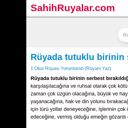
SahihRuyalar.com
Rüyada tutuklu birinin 
1 Okur Rüyası Yorumlandı (Rüyanı Yaz)
Rüyada tutuklu birinin serbest bırakıld
karşılaşılacağına ve ruhsal olarak çok kö
zaman çok üzgün olacağına, büyük ve hayır
yaşanacağına, hak ve din yolunu bırakacağı
için türü yollar deneyeceğine, işlerinin çok
edeceğine, vermiş olduğu emeğin gözardı e