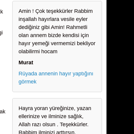
Amin ! Çok teşekkürler Rabbim
ak
inşallah hayırlara vesile eyler
dediğiniz gibi Amin! Rahmetli
gi
olan annem bizde kendisi için
hayır yemeği vermemizi bekliyor
olabilirmi hocam
Murat
Rüyada annenin hayır yaptığını
görmek
.
Hayra yoran yüreğinize, yazan
cak
ellerinize ve ilminize sağlık,
Allah razı olsun . Teşekkürler.
Rabbim ilminizi arttırsın.