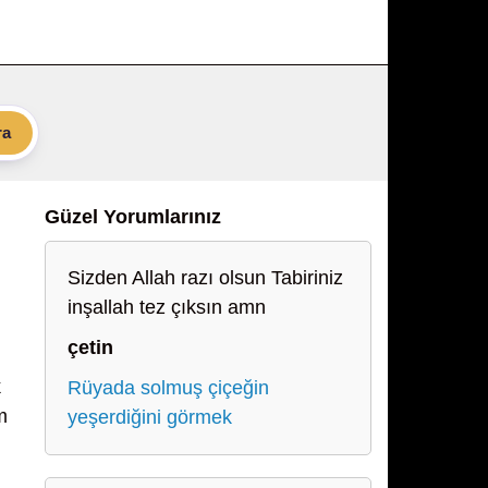
ra
Güzel Yorumlarınız
Sizden Allah razı olsun Tabiriniz
inşallah tez çıksın amn
çetin
k
Rüyada solmuş çiçeğin
m
yeşerdiğini görmek