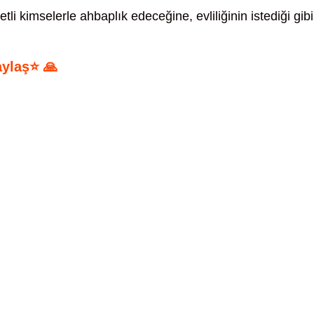
tli kimselerle ahbaplık edeceğine, evliliğinin istediği gibi
aylaş⭐ 🙏