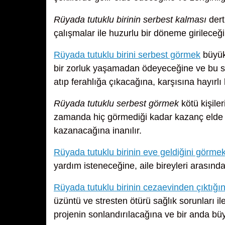
Rüyada tutuklu birinin serbest kalması
dert
çalışmalar ile huzurlu bir döneme girileceği
Rüyada tutuklu birini serbest görmek
büyük 
bir zorluk yaşamadan ödeyeceğine ve bu sa
atıp ferahlığa çıkacağına, karşısına hayırlı
Rüyada tutuklu serbest görmek
kötü kişile
zamanda hiç görmediği kadar kazanç elde e
kazanacağına inanılır.
Rüyada tutuklu birinin eve geldiğini görme
yardım isteneceğine, aile bireyleri arasınd
Rüyada tutuklu birinin cezaevinden çıktığı
üzüntü ve stresten ötürü sağlık sorunları il
projenin sonlandırılacağına ve bir anda bü