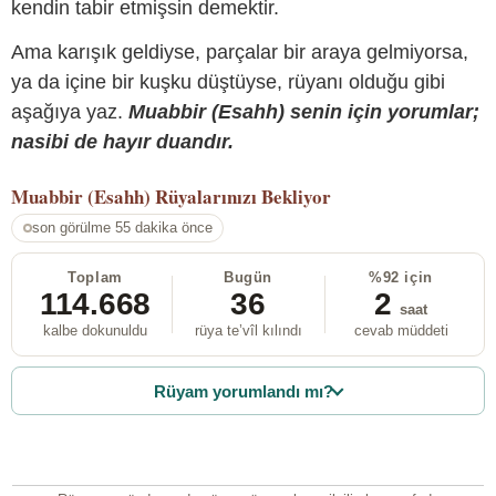
kendin tabir etmişsin demektir.
Ama karışık geldiyse, parçalar bir araya gelmiyorsa,
ya da içine bir kuşku düştüyse, rüyanı olduğu gibi
aşağıya yaz.
Muabbir (Esahh) senin için yorumlar;
nasibi de hayır duandır.
Muabbir (Esahh)
Rüyalarınızı Bekliyor
son görülme 55 dakika önce
Toplam
Bugün
%92 için
114.668
36
2
saat
kalbe dokunuldu
rüya te’vîl kılındı
cevab müddeti
Rüyam yorumlandı mı?