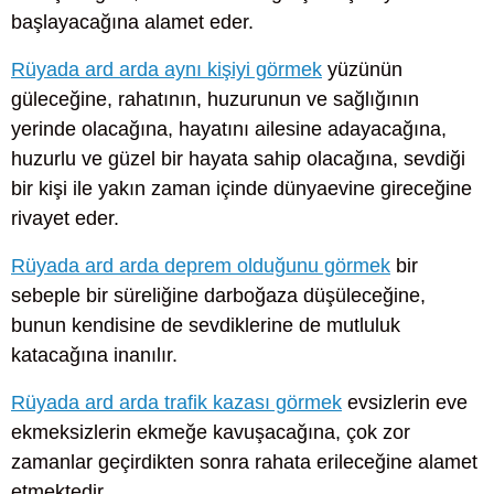
başlayacağına alamet eder.
Rüyada ard arda aynı kişiyi görmek
yüzünün
güleceğine, rahatının, huzurunun ve sağlığının
yerinde olacağına, hayatını ailesine adayacağına,
huzurlu ve güzel bir hayata sahip olacağına, sevdiği
bir kişi ile yakın zaman içinde dünyaevine gireceğine
rivayet eder.
Rüyada ard arda deprem olduğunu görmek
bir
sebeple bir süreliğine darboğaza düşüleceğine,
bunun kendisine de sevdiklerine de mutluluk
katacağına inanılır.
Rüyada ard arda trafik kazası görmek
evsizlerin eve
ekmeksizlerin ekmeğe kavuşacağına, çok zor
zamanlar geçirdikten sonra rahata erileceğine alamet
etmektedir.