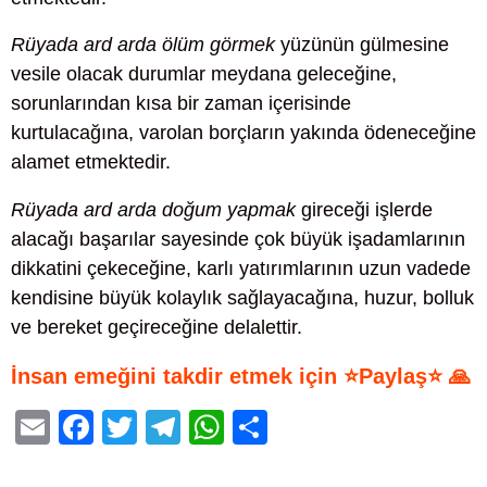
Rüyada ard arda ölüm görmek
yüzünün gülmesine
vesile olacak durumlar meydana geleceğine,
sorunlarından kısa bir zaman içerisinde
kurtulacağına, varolan borçların yakında ödeneceğine
alamet etmektedir.
Rüyada ard arda doğum yapmak
gireceği işlerde
alacağı başarılar sayesinde çok büyük işadamlarının
dikkatini çekeceğine, karlı yatırımlarının uzun vadede
kendisine büyük kolaylık sağlayacağına, huzur, bolluk
ve bereket geçireceğine delalettir.
İnsan emeğini takdir etmek için ⭐Paylaş⭐ 🙏
E
F
T
T
W
S
m
a
wi
el
h
h