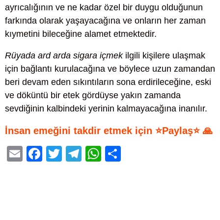
ayrıcalığının ve ne kadar özel bir duygu olduğunun
farkında olarak yaşayacağına ve onların her zaman
kıymetini bileceğine alamet etmektedir.
Rüyada ard arda sigara içmek
ilgili kişilere ulaşmak
için bağlantı kurulacağına ve böylece uzun zamandan
beri devam eden sıkıntıların sona erdirileceğine, eski
ve döküntü bir etek gördüyse yakın zamanda
sevdiğinin kalbindeki yerinin kalmayacağına inanılır.
İnsan emeğini takdir etmek için ⭐Paylaş⭐ 🙏
E
F
T
T
W
S
m
a
wi
el
h
h
ail
c
tt
e
at
ar
e
er
gr
s
e
b
a
A