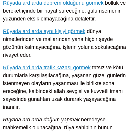
Rüyada ard arda deprem olduğunu görmek
bolluk ve
bereket içinde bir hayat süreceğine, gülümsemenin
yüzünden eksik olmayacağına delalettir.
Rüyada ard arda aynı kişiyi görmek
dünya
nimetlerinden ve mallarından yana hiçbir şeyde
gözünün kalmayacağına, işlerin yoluna sokulacağına
rivayet eder.
Rüyada ard arda trafik kazası görmek
tatsız ve kötü
durumlarla karşılaşılacağına, yaşanan güzel günlerin
istenmeyen olayların yaşanması ile birlikte sona
ereceğine, kalbindeki allah sevgisi ve kuvvetli imanı
sayesinde günahtan uzak durarak yaşayacağına
inanılır.
Rüyada ard arda doğum yapmak
neredeyse
mahkemelik olunacağına, rüya sahibinin bunun