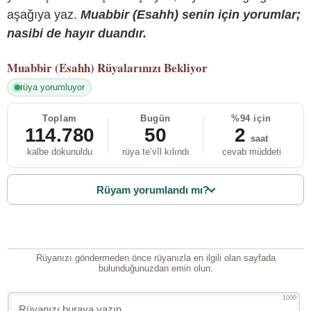
aşağıya yaz.
Muabbir (Esahh) senin için yorumlar;
nasibi de hayır duandır.
Muabbir (Esahh)
Rüyalarınızı Bekliyor
rüya yorumluyor
Toplam
Bugün
%94 için
114.780
50
2
saat
kalbe dokunuldu
rüya te’vîl kılındı
cevab müddeti
Rüyam yorumlandı mı?
Rüyanızı göndermeden önce rüyanızla en ilgili olan sayfada
bulunduğunuzdan emin olun.
1000