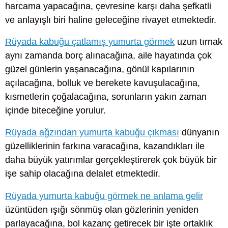
harcama yapacağına, çevresine karşı daha şefkatli
ve anlayışlı biri haline geleceğine rivayet etmektedir.
Rüyada kabuğu çatlamış yumurta görmek
uzun tırnak
aynı zamanda borç alınacağına, aile hayatında çok
güzel günlerin yaşanacağına, gönül kapılarının
açılacağına, bolluk ve berekete kavuşulacağına,
kısmetlerin çoğalacağına, sorunların yakın zaman
içinde biteceğine yorulur.
Rüyada ağzından yumurta kabuğu çıkması
dünyanın
güzelliklerinin farkına varacağına, kazandıkları ile
daha büyük yatırımlar gerçekleştirerek çok büyük bir
işe sahip olacağına delalet etmektedir.
Rüyada yumurta kabuğu görmek ne anlama gelir
üzüntüden ışığı sönmüş olan gözlerinin yeniden
parlayacağına, bol kazanç getirecek bir işte ortaklık