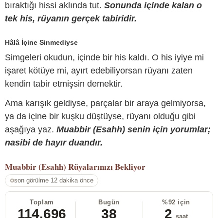
bıraktığı hissi aklında tut.
Sonunda içinde kalan o
tek his, rüyanın gerçek tabiridir.
Hâlâ İçine Sinmediyse
Simgeleri okudun, içinde bir his kaldı. O his iyiye mi
işaret kötüye mi, ayırt edebiliyorsan rüyanı zaten
kendin tabir etmişsin demektir.
Ama karışık geldiyse, parçalar bir araya gelmiyorsa,
ya da içine bir kuşku düştüyse, rüyanı olduğu gibi
aşağıya yaz.
Muabbir (Esahh) senin için yorumlar;
nasibi de hayır duandır.
Muabbir (Esahh)
Rüyalarınızı Bekliyor
son görülme 12 dakika önce
Toplam
Bugün
%92 için
114.696
38
2
saat