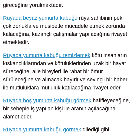
gireceğine yorulmaktadır.
Rüyada beyaz yumurta kabuğu
rüya sahibinin pek
çok zorlukla ve musibetle mücadele etmek zorunda
kalacağına, kazançlı çalışmalar yapılacağına rivayet
etmektedir.
Rüyada yumurta kabuğu temizlemek
kötü insanların
kıskançlıklarından ve kötülüklerinden uzak bir hayat
süreceğine, aile bireyleri ile rahat bir ömür
sürüleceğine ve alınacak hayırlı ve sevinçli bir haber
ile mutluluklara mutluluk katılacağına rivayet eder.
Rüyada boş yumurta kabuğu görmek
hafifleyeceğine,
bir sebeple iş yapılan kişi ile aranın açılacağına
alamet eder.
Rüyada yumurta kabuğu görmek
dilediği gibi