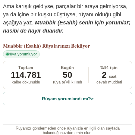
Ama karışık geldiyse, parçalar bir araya gelmiyorsa,
ya da içine bir kuşku düştüyse, rüyanı olduğu gibi
aşağıya yaz.
Muabbir (Esahh) senin için yorumlar;
nasibi de hayır duandır.
Muabbir (Esahh)
Rüyalarınızı Bekliyor
rüya yorumluyor
Toplam
Bugün
%94 için
114.781
50
2
saat
kalbe dokunuldu
rüya te’vîl kılındı
cevab müddeti
Rüyam yorumlandı mı?
Rüyanızı göndermeden önce rüyanızla en ilgili olan sayfada
bulunduğunuzdan emin olun.