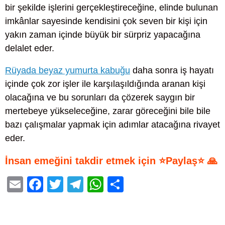
bir şekilde işlerini gerçekleştireceğine, elinde bulunan
imkânlar sayesinde kendisini çok seven bir kişi için
yakın zaman içinde büyük bir sürpriz yapacağına
delalet eder.
Rüyada beyaz yumurta kabuğu
daha sonra iş hayatı
içinde çok zor işler ile karşılaşıldığında aranan kişi
olacağına ve bu sorunları da çözerek saygın bir
mertebeye yükseleceğine, zarar göreceğini bile bile
bazı çalışmalar yapmak için adımlar atacağına rivayet
eder.
İnsan emeğini takdir etmek için ⭐Paylaş⭐ 🙏
E
F
T
T
W
S
m
a
wi
el
h
h
ail
c
tt
e
at
ar