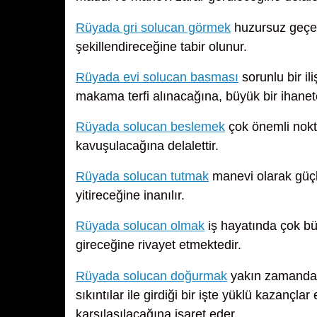
Rüyada gri solucan görmek
huzursuz geçen
şekillendireceğine tabir olunur.
Rüyada evi solucan basması
sorunlu bir il
makama terfi alınacağına, büyük bir ihanet
Rüyada solucan beslemek
çok önemli nokta
kavuşulacağına delalettir.
Rüyada solucan tutmak
manevi olarak güçl
yitireceğine inanılır.
Rüyada solucan olmak
iş hayatında çok bü
gireceğine rivayet etmektedir.
Rüyada solucan doğurmak
yakın zamanda 
sıkıntılar ile girdiği bir işte yüklü kazançla
karşılaşılacağına işaret eder.