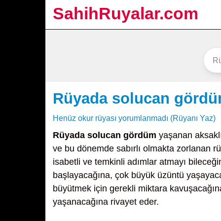
SahihRuyalar.com
Rüyada solucan görd
Henüz okur rüyası yorumlanmadı (Rüyanı Yaz)
Rüyada solucan gördüm
yaşanan aksaklık
ve bu dönemde sabırlı olmakta zorlanan rüya
isabetli ve temkinli adımlar atmayı bilec
başlayacağına, çok büyük üzüntü yaşayacağı
büyütmek için gerekli miktara kavuşacağına
yaşanacağına rivayet eder.