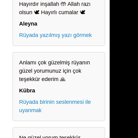
Hayırdır inşallah 🤲 Allah razı
olsun 🕊️ Hayırlı cumalar 🕊️
Aleyna
Rüyada yazılmış yazı görmek
Anlamı çok güzelmiş rüyanın
güzel yorumunuz için çok
teşekkür ederim 🙏
Kübra
Rüyada birinin seslenmesi ile
uyanmak
Ne güzel yorum teşekkür