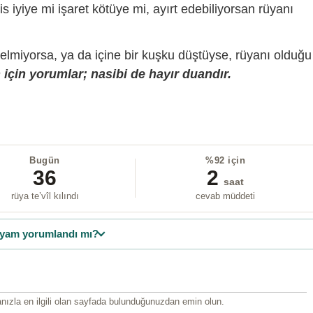
is iyiye mi işaret kötüye mi, ayırt edebiliyorsan rüyanı
gelmiyorsa, ya da içine bir kuşku düştüyse, rüyanı olduğu
için yorumlar; nasibi de hayır duandır.
Bugün
%92 için
36
2
saat
rüya te’vîl kılındı
cevab müddeti
yam yorumlandı mı?
ızla en ilgili olan sayfada bulunduğunuzdan emin olun.