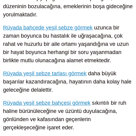
düzeninin bozulacağına, emeklerinin boşa gideceğine
yorulmaktadır.
Rüyada bahçede yeşil sebze görmek
uzunca bir
zaman boyunca bu hastalık ile uğraşacağına, çok
rahat ve huzurlu bir aile ortamı yaşandığına ve uzun
bir hayat boyunca herhangi bir soru yaşanmadan
birlikte mutlu olunacağına alamet etmektedir.
Rüyada yeşil sebze tarlası görmek
daha büyük
başarılar kazandıracağına, hayatının daha kolay hale
geleceğine delalettir.
Rüyada yeşil sebze bahçesi görmek
sıkıntılı bir ruh
haline bürünüleceğine ve üzüntü duyulacağına,
gönlünden ve kafasından geçenlerin
gerçekleşeceğine işaret eder.