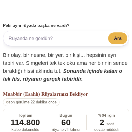
Peki aynı rüyada başka ne vardı?
Ara
Bir olay, bir nesne, bir yer, bir kişi... hepsinin ayrı
tabiri var. Simgeleri tek tek oku ama her birinin sende
bıraktığı hissi aklında tut.
Sonunda içinde kalan o
tek his, rüyanın gerçek tabiridir.
Muabbir (Esahh)
Rüyalarınızı Bekliyor
son görülme 22 dakika önce
Toplam
Bugün
%94 için
114.800
60
2
saat
kalbe dokunuldu
rüya te’vîl kılındı
cevab müddeti