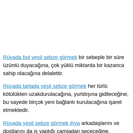
Rüyada bol yeşil sebze görmek
bir sebeple bir süre
üzüntü duyacağına, çok yüklü miktarda bir kazanca
sahip olacağına delalettir.
Rüyada tarlada yeşil sebze görmek
her türlü
kötülükten uzakdurulacağına, yurtdışına gidileceğine,
bu sayede birçok yeni bağlantı kurulacağına işaret
etmektedir.
Rüyada yeşil sebze görmek ihya
arkadaşlarını ve
dostlarını da iş yaptığı camiadan seçeceğine,