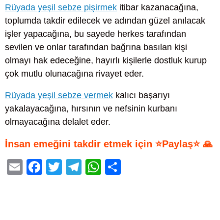
Rüyada yeşil sebze pişirmek
itibar kazanacağına,
toplumda takdir edilecek ve adından güzel anılacak
işler yapacağına, bu sayede herkes tarafından
sevilen ve onlar tarafından bağrına basılan kişi
olmayı hak edeceğine, hayırlı kişilerle dostluk kurup
çok mutlu olunacağına rivayet eder.
Rüyada yeşil sebze vermek
kalıcı başarıyı
yakalayacağına, hırsının ve nefsinin kurbanı
olmayacağına delalet eder.
İnsan emeğini takdir etmek için ⭐Paylaş⭐ 🙏
E
F
T
T
W
S
m
a
wi
el
h
h
ail
c
tt
e
at
ar
e
er
gr
s
e