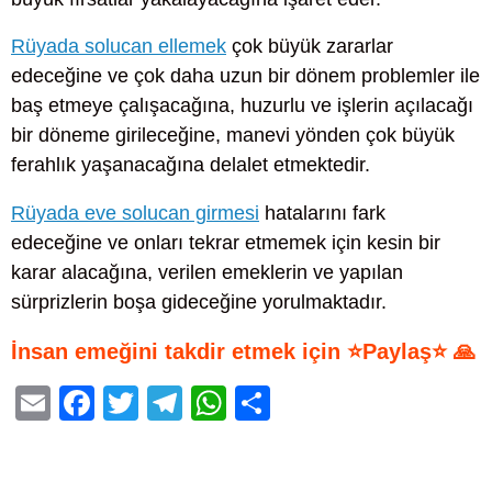
Rüyada solucan ellemek
çok büyük zararlar
edeceğine ve çok daha uzun bir dönem problemler ile
baş etmeye çalışacağına, huzurlu ve işlerin açılacağı
bir döneme girileceğine, manevi yönden çok büyük
ferahlık yaşanacağına delalet etmektedir.
Rüyada eve solucan girmesi
hatalarını fark
edeceğine ve onları tekrar etmemek için kesin bir
karar alacağına, verilen emeklerin ve yapılan
sürprizlerin boşa gideceğine yorulmaktadır.
İnsan emeğini takdir etmek için ⭐Paylaş⭐ 🙏
E
F
T
T
W
S
m
a
wi
el
h
h
ail
c
tt
e
at
ar