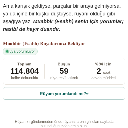
Ama karışık geldiyse, parçalar bir araya gelmiyorsa,
ya da içine bir kuşku düştüyse, rüyanı olduğu gibi
aşağıya yaz.
Muabbir (Esahh) senin için yorumlar;
nasibi de hayır duandır.
Muabbir (Esahh)
Rüyalarınızı Bekliyor
rüya yorumluyor
Toplam
Bugün
%94 için
114.804
59
2
saat
kalbe dokunuldu
rüya te’vîl kılındı
cevab müddeti
Rüyam yorumlandı mı?
Rüyanızı göndermeden önce rüyanızla en ilgili olan sayfada
bulunduğunuzdan emin olun.