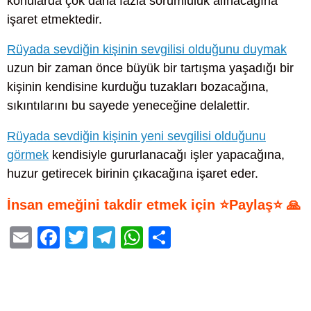
konularda çok daha fazla sorumluluk alınacağına
işaret etmektedir.
Rüyada sevdiğin kişinin sevgilisi olduğunu duymak
uzun bir zaman önce büyük bir tartışma yaşadığı bir
kişinin kendisine kurduğu tuzakları bozacağına,
sıkıntılarını bu sayede yeneceğine delalettir.
Rüyada sevdiğin kişinin yeni sevgilisi olduğunu
görmek
kendisiyle gururlanacağı işler yapacağına,
huzur getirecek birinin çıkacağına işaret eder.
İnsan emeğini takdir etmek için ⭐Paylaş⭐ 🙏
E
F
T
T
W
S
m
a
wi
el
h
h
ail
c
tt
e
at
ar
e
er
gr
s
e