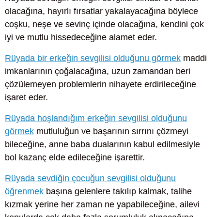
olacağına, hayırlı fırsatlar yakalayacağına böylece
coşku, neşe ve sevinç içinde olacağına, kendini çok
iyi ve mutlu hissedeceğine alamet eder.
Rüyada bir erkeğin sevgilisi olduğunu görmek
maddi
imkanlarının çoğalacağına, uzun zamandan beri
çözülemeyen problemlerin nihayete erdirileceğine
işaret eder.
Rüyada hoşlandığım erkeğin sevgilisi olduğunu
görmek
mutluluğun ve başarının sırrını çözmeyi
bileceğine, anne baba dualarının kabul edilmesiyle
bol kazanç elde edileceğine işarettir.
Rüyada sevdiğin çocuğun sevgilisi olduğunu
öğrenmek
başına gelenlere takılıp kalmak, talihe
kızmak yerine her zaman ne yapabileceğine, ailevi