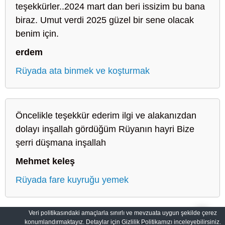
teşekkürler..2024 mart dan beri issizim bu bana
biraz. Umut verdi 2025 güzel bir sene olacak
benim için.
erdem
Rüyada ata binmek ve koşturmak
Öncelikle teşekkür ederim ilgi ve alakanızdan
dolayı inşallah gördüğüm Rüyanın hayri Bize
şerri düşmana inşallah
Mehmet keleş
Rüyada fare kuyruğu yemek
Veri politikasındaki amaçlarla sınırlı ve mevzuata uygun şekilde çerez
konumlandırmaktayız. Detaylar için Gizlilik Politikamızı inceleyebilirsiniz.
Sahih Rüyalar: Rüyaların Dilini Öğrenin
Gizlilik Politikası