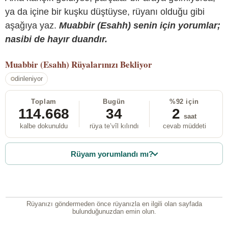
ya da içine bir kuşku düştüyse, rüyanı olduğu gibi
aşağıya yaz.
Muabbir (Esahh) senin için yorumlar;
nasibi de hayır duandır.
Muabbir (Esahh)
Rüyalarınızı Bekliyor
dinleniyor
Toplam
Bugün
%92 için
114.668
34
2
saat
kalbe dokunuldu
rüya te’vîl kılındı
cevab müddeti
Rüyam yorumlandı mı?
Rüyanızı göndermeden önce rüyanızla en ilgili olan sayfada
bulunduğunuzdan emin olun.