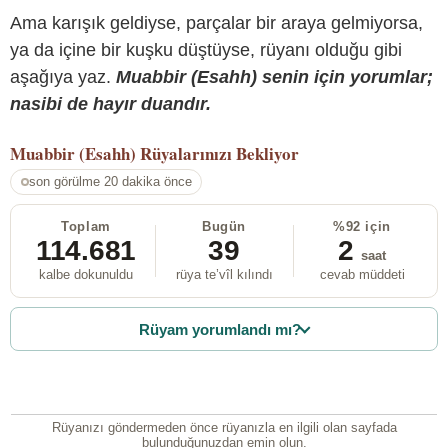
Ama karışık geldiyse, parçalar bir araya gelmiyorsa,
ya da içine bir kuşku düştüyse, rüyanı olduğu gibi
aşağıya yaz.
Muabbir (Esahh) senin için yorumlar;
nasibi de hayır duandır.
Muabbir (Esahh)
Rüyalarınızı Bekliyor
son görülme 20 dakika önce
Toplam
Bugün
%92 için
114.681
39
2
saat
kalbe dokunuldu
rüya te’vîl kılındı
cevab müddeti
Rüyam yorumlandı mı?
Rüyanızı göndermeden önce rüyanızla en ilgili olan sayfada
bulunduğunuzdan emin olun.