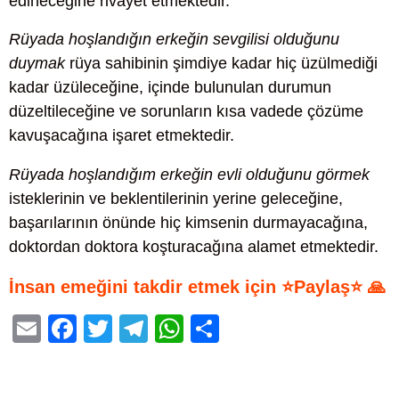
edineceğine rivayet etmektedir.
Rüyada hoşlandığın erkeğin sevgilisi olduğunu
duymak
rüya sahibinin şimdiye kadar hiç üzülmediği
kadar üzüleceğine, içinde bulunulan durumun
düzeltileceğine ve sorunların kısa vadede çözüme
kavuşacağına işaret etmektedir.
Rüyada hoşlandığım erkeğin evli olduğunu görmek
isteklerinin ve beklentilerinin yerine geleceğine,
başarılarının önünde hiç kimsenin durmayacağına,
doktordan doktora koşturacağına alamet etmektedir.
İnsan emeğini takdir etmek için ⭐Paylaş⭐ 🙏
E
F
T
T
W
S
m
a
wi
el
h
h
ail
c
tt
e
at
ar