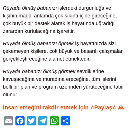
Rüyada ölmüş babanızı
işlerdeki durgunluğa ve
kişinin maddi anlamda çok sıkıntı içine gireceğine,
çok büyük bir destek alarak iş hayatında uğradığı
zarardan kurtulacağına işarettir.
Rüyada ölmüş babanızı öpmek
iş hayatınızda sizi
çekemeyen kişilere, çok büyük ve başarılı çalışmalar
gerçekleştireceğine alamet etmektedir.
Rüyada babanızı ölmüş görmek
sevdiklerine
kavuşacağına ve muradına ereceğine, tüm işlerini
belli bir plan ve program üzerinden yürüteceğine tabir
olunur.
İnsan emeğini takdir etmek için ⭐Paylaş⭐ 🙏
E
F
T
T
W
S