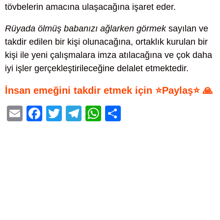
tövbelerin amacına ulaşacağına işaret eder.
Rüyada ölmüş babanızı ağlarken görmek
sayılan ve
takdir edilen bir kişi olunacağına, ortaklık kurulan bir
kişi ile yeni çalışmalara imza atılacağına ve çok daha
iyi işler gerçekleştirileceğine delalet etmektedir.
İnsan emeğini takdir etmek için ⭐Paylaş⭐ 🙏
E
F
T
T
W
S
m
a
wi
el
h
h
ail
c
tt
e
at
ar
e
er
gr
s
e
b
a
A
o
m
p
o
p