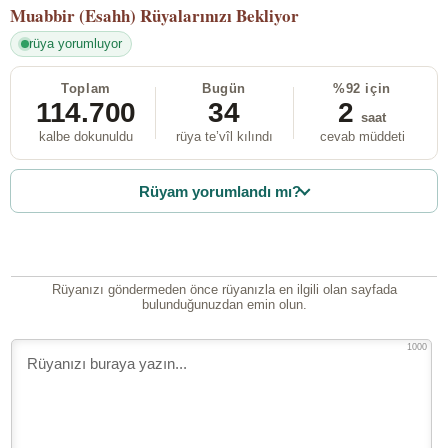
Muabbir (Esahh)
Rüyalarınızı Bekliyor
rüya yorumluyor
Toplam
Bugün
%92 için
114.700
34
2
saat
kalbe dokunuldu
rüya te’vîl kılındı
cevab müddeti
Rüyam yorumlandı mı?
Rüyanızı göndermeden önce rüyanızla en ilgili olan sayfada
bulunduğunuzdan emin olun.
1000