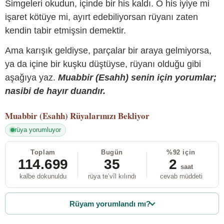
Simgeleri okudun, içinde bir his kaldı. O his iyiye mi
işaret kötüye mi, ayırt edebiliyorsan rüyanı zaten
kendin tabir etmişsin demektir.
Ama karışık geldiyse, parçalar bir araya gelmiyorsa,
ya da içine bir kuşku düştüyse, rüyanı olduğu gibi
aşağıya yaz.
Muabbir (Esahh) senin için yorumlar;
nasibi de hayır duandır.
Muabbir (Esahh)
Rüyalarınızı Bekliyor
rüya yorumluyor
Toplam
Bugün
%92 için
114.699
35
2
saat
kalbe dokunuldu
rüya te’vîl kılındı
cevab müddeti
Rüyam yorumlandı mı?