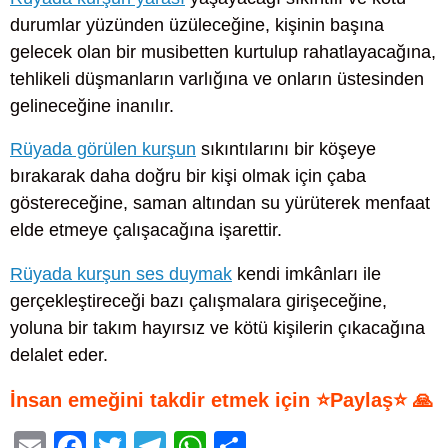
durumlar yüzünden üzüleceğine, kişinin başına
gelecek olan bir musibetten kurtulup rahatlayacağına,
tehlikeli düşmanların varlığına ve onların üstesinden
gelineceğine inanılır.
Rüyada görülen kurşun
sıkıntılarını bir köşeye
bırakarak daha doğru bir kişi olmak için çaba
göstereceğine, saman altından su yürüterek menfaat
elde etmeye çalışacağına işarettir.
Rüyada kurşun ses duymak
kendi imkânları ile
gerçekleştireceği bazı çalışmalara girişeceğine,
yoluna bir takım hayırsız ve kötü kişilerin çıkacağına
delalet eder.
İnsan emeğini takdir etmek için ⭐Paylaş⭐ 🙏
E
F
T
T
W
S