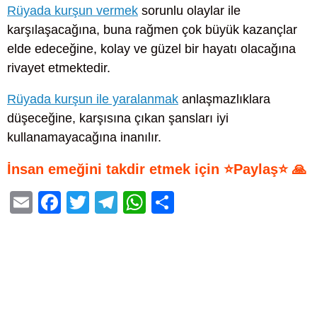
Rüyada kurşun vermek
sorunlu olaylar ile
karşılaşacağına, buna rağmen çok büyük kazançlar
elde edeceğine, kolay ve güzel bir hayatı olacağına
rivayet etmektedir.
Rüyada kurşun ile yaralanmak
anlaşmazlıklara
düşeceğine, karşısına çıkan şansları iyi
kullanamayacağına inanılır.
İnsan emeğini takdir etmek için ⭐Paylaş⭐ 🙏
E
F
T
T
W
S
m
a
wi
el
h
h
ail
c
tt
e
at
ar
e
er
gr
s
e
b
a
A
o
m
p