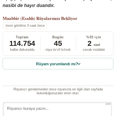
nasibi de hayır duandır.
Muabbir (Esahh)
Rüyalarınızı Bekliyor
son görülme 3 saat önce
Toplam
Bugün
%93 için
114.754
45
2
saat
kalbe dokunuldu
rüya te’vîl kılındı
cevab müddeti
Rüyam yorumlandı mı?
Rüyanızı göndermeden önce rüyanızla en ilgili olan sayfada
bulunduğunuzdan emin olun.
1000