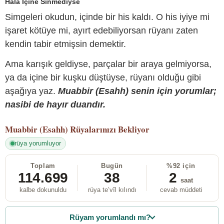
Hâlâ İçine Sinmediyse
Simgeleri okudun, içinde bir his kaldı. O his iyiye mi
işaret kötüye mi, ayırt edebiliyorsan rüyanı zaten
kendin tabir etmişsin demektir.
Ama karışık geldiyse, parçalar bir araya gelmiyorsa,
ya da içine bir kuşku düştüyse, rüyanı olduğu gibi
aşağıya yaz.
Muabbir (Esahh) senin için yorumlar;
nasibi de hayır duandır.
Muabbir (Esahh)
Rüyalarınızı Bekliyor
rüya yorumluyor
Toplam
Bugün
%92 için
114.699
38
2
saat
kalbe dokunuldu
rüya te’vîl kılındı
cevab müddeti
Rüyam yorumlandı mı?