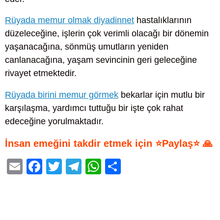
Rüyada memur olmak diyadinnet
hastalıklarının
düzeleceğine, işlerin çok verimli olacağı bir dönemin
yaşanacağına, sönmüş umutların yeniden
canlanacağına, yaşam sevincinin geri geleceğine
rivayet etmektedir.
Rüyada birini memur görmek
bekarlar için mutlu bir
karşılaşma, yardımcı tuttuğu bir işte çok rahat
edeceğine yorulmaktadır.
İnsan emeğini takdir etmek için ⭐Paylaş⭐ 🙏
E
F
T
T
W
S
m
a
wi
el
h
h
ail
c
tt
e
at
ar
e
er
gr
s
e