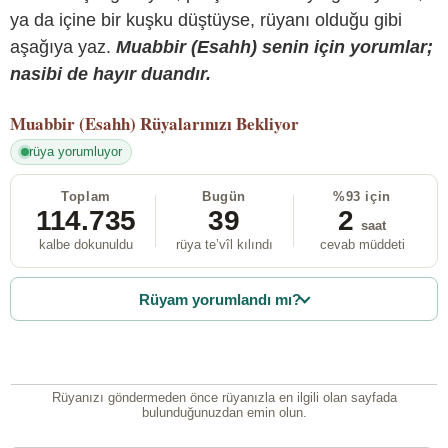
ya da içine bir kuşku düştüyse, rüyanı olduğu gibi
aşağıya yaz.
Muabbir (Esahh) senin için yorumlar;
nasibi de hayır duandır.
Muabbir (Esahh)
Rüyalarınızı Bekliyor
rüya yorumluyor
Toplam
Bugün
%93 için
114.735
39
2
saat
kalbe dokunuldu
rüya te’vîl kılındı
cevab müddeti
Rüyam yorumlandı mı?
Rüyanızı göndermeden önce rüyanızla en ilgili olan sayfada
bulunduğunuzdan emin olun.