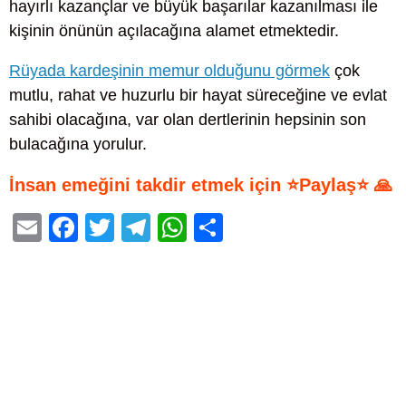
hayırlı kazançlar ve büyük başarılar kazanılması ile
kişinin önünün açılacağına alamet etmektedir.
Rüyada kardeşinin memur olduğunu görmek
çok
mutlu, rahat ve huzurlu bir hayat süreceğine ve evlat
sahibi olacağına, var olan dertlerinin hepsinin son
bulacağına yorulur.
İnsan emeğini takdir etmek için ⭐Paylaş⭐ 🙏
E
F
T
T
W
S
m
a
wi
el
h
h
ail
c
tt
e
at
ar
e
er
gr
s
e
b
a
A
o
m
p
o
p