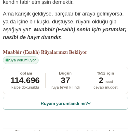
kendin tabir etmişsin demektir.
Ama karışık geldiyse, parçalar bir araya gelmiyorsa,
ya da içine bir kuşku düştüyse, rüyanı olduğu gibi
aşağıya yaz.
Muabbir (Esahh) senin için yorumlar;
nasibi de hayır duandır.
Muabbir (Esahh)
Rüyalarınızı Bekliyor
rüya yorumluyor
Toplam
Bugün
%92 için
114.696
37
2
saat
kalbe dokunuldu
rüya te’vîl kılındı
cevab müddeti
Rüyam yorumlandı mı?