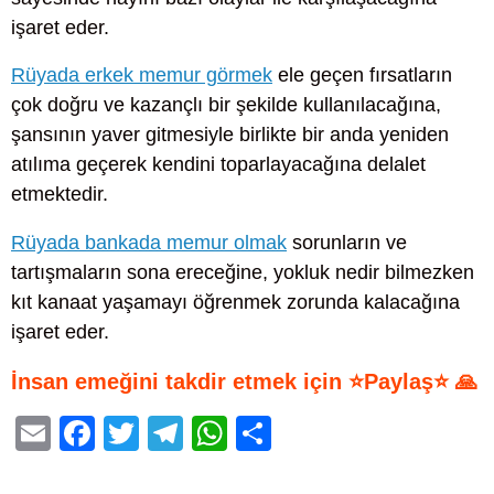
işaret eder.
Rüyada erkek memur görmek
ele geçen fırsatların
çok doğru ve kazançlı bir şekilde kullanılacağına,
şansının yaver gitmesiyle birlikte bir anda yeniden
atılıma geçerek kendini toparlayacağına delalet
etmektedir.
Rüyada bankada memur olmak
sorunların ve
tartışmaların sona ereceğine, yokluk nedir bilmezken
kıt kanaat yaşamayı öğrenmek zorunda kalacağına
işaret eder.
İnsan emeğini takdir etmek için ⭐Paylaş⭐ 🙏
E
F
T
T
W
S
m
a
wi
el
h
h