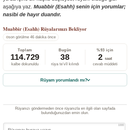
aşağıya yaz.
Muabbir (Esahh) senin için yorumlar;
nasibi de hayır duandır.
Muabbir (Esahh)
Rüyalarınızı Bekliyor
son görülme 46 dakika önce
Toplam
Bugün
%93 için
114.729
38
2
saat
kalbe dokunuldu
rüya te’vîl kılındı
cevab müddeti
Rüyam yorumlandı mı?
Rüyanızı göndermeden önce rüyanızla en ilgili olan sayfada
bulunduğunuzdan emin olun.
1000