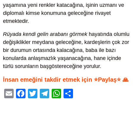
yaşamına yeni renkler katacağına, işinin uzmanı ve
diplomalı kimse konumuna geleceğine rivayet
etmektedir.
Rüyada kendi gelin arabanı görmek
hayatında olumlu
değişiklikler meydana geleceğine, kardeşlerin çok zor
bir durumun ortasında kalacağına, baba ile bazı
konularda anlaşmazlık yaşanacağına, hane içinde
türlü sorunların başgöstereceğine yorulur.
İnsan emeğini takdir etmek için ⭐Paylaş⭐ 🙏
E
F
T
T
W
S
m
a
wi
el
h
h
ail
c
tt
e
at
ar
e
er
gr
s
e
b
a
A