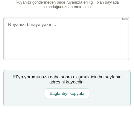
Rüyanızı göndermeden önce rüyanızla en ilgili olan sayfada
bulunduğunuzdan emin olun.
1000
Rüya yorumunuza daha sonra ulaşmak için bu sayfanın
adresini kaydedin.
Bağlantıyı kopyala