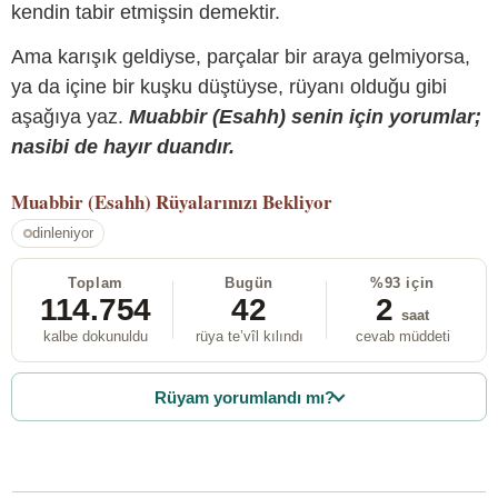
kendin tabir etmişsin demektir.
Ama karışık geldiyse, parçalar bir araya gelmiyorsa,
ya da içine bir kuşku düştüyse, rüyanı olduğu gibi
aşağıya yaz.
Muabbir (Esahh) senin için yorumlar;
nasibi de hayır duandır.
Muabbir (Esahh)
Rüyalarınızı Bekliyor
dinleniyor
Toplam
Bugün
%93 için
114.754
42
2
saat
kalbe dokunuldu
rüya te’vîl kılındı
cevab müddeti
Rüyam yorumlandı mı?