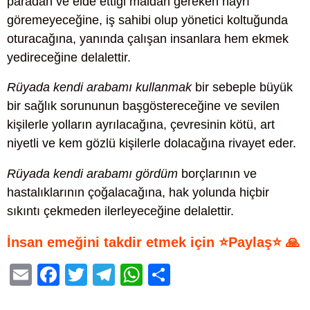
paradan ve elde ettiği maldan gereken hayrı
göremeyeceğine, iş sahibi olup yönetici koltuğunda
oturacağına, yanında çalışan insanlara hem ekmek
yedireceğine delalettir.
Rüyada kendi arabamı kullanmak
bir sebeple büyük
bir sağlık sorununun başgöstereceğine ve sevilen
kişilerle yolların ayrılacağına, çevresinin kötü, art
niyetli ve kem gözlü kişilerle dolacağına rivayet eder.
Rüyada kendi arabamı gördüm
borçlarının ve
hastalıklarının çoğalacağına, hak yolunda hiçbir
sıkıntı çekmeden ilerleyeceğine delalettir.
İnsan emeğini takdir etmek için ⭐Paylaş⭐ 🙏
E
F
T
T
W
S
m
a
wi
el
h
h