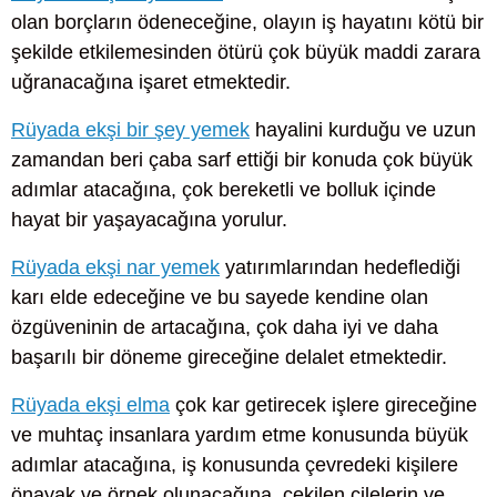
olan borçların ödeneceğine, olayın iş hayatını kötü bir
şekilde etkilemesinden ötürü çok büyük maddi zarara
uğranacağına işaret etmektedir.
Rüyada ekşi bir şey yemek
hayalini kurduğu ve uzun
zamandan beri çaba sarf ettiği bir konuda çok büyük
adımlar atacağına, çok bereketli ve bolluk içinde
hayat bir yaşayacağına yorulur.
Rüyada ekşi nar yemek
yatırımlarından hedeflediği
karı elde edeceğine ve bu sayede kendine olan
özgüveninin de artacağına, çok daha iyi ve daha
başarılı bir döneme gireceğine delalet etmektedir.
Rüyada ekşi elma
çok kar getirecek işlere gireceğine
ve muhtaç insanlara yardım etme konusunda büyük
adımlar atacağına, iş konusunda çevredeki kişilere
önayak ve örnek olunacağına, çekilen çilelerin ve