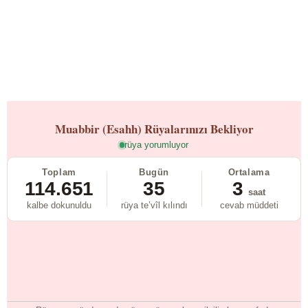
Muabbir (Esahh)
Rüyalarınızı Bekliyor
rüya yorumluyor
Toplam
Bugün
Ortalama
114.651
35
3
saat
kalbe dokunuldu
rüya te’vîl kılındı
cevab müddeti