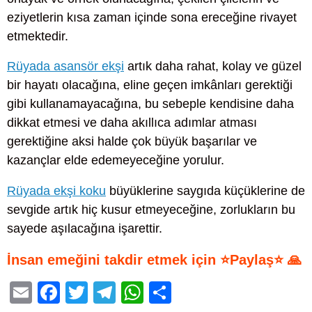
eziyetlerin kısa zaman içinde sona ereceğine rivayet
etmektedir.
Rüyada asansör ekşi
artık daha rahat, kolay ve güzel
bir hayatı olacağına, eline geçen imkânları gerektiği
gibi kullanamayacağına, bu sebeple kendisine daha
dikkat etmesi ve daha akıllıca adımlar atması
gerektiğine aksi halde çok büyük başarılar ve
kazançlar elde edemeyeceğine yorulur.
Rüyada ekşi koku
büyüklerine saygıda küçüklerine de
sevgide artık hiç kusur etmeyeceğine, zorlukların bu
sayede aşılacağına işarettir.
İnsan emeğini takdir etmek için ⭐Paylaş⭐ 🙏
E
F
T
T
W
S