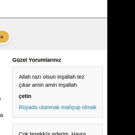
ra
Güzel Yorumlarınız
Allah razı olsun inşallah tez
çıkar amin amin inşallah
çetin
e
Rüyada utanmak mahçup olmak
ha
Çok teşekkür ederim. Hayra