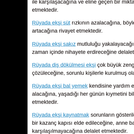
ile karşılaşacağına ve eline geçen bir mikt
etmektedir.
Rüyada ekşi süt
rızkının azalacağına, böyl
artacağına rivayet etmektedir.
Rüyada ekşi sakız
mutluluğu yakalayacağın
zaman içinde nihayete erdireceğine delalet
Rüyada diş dökülmesi ekşi
çok büyük zengin
çözüleceğine, sorunlu kişilerle kurulmuş ol
Rüyada ekşi bal yemek
kendisine yardım et
alacağına, yaşadığı her günün kıymetini 
etmektedir.
Rüyada ekşi kaynatmak
sorunların gösteri
bir kazanç kapısı elde edileceğine, anne b
karşılaşılmayacağına delalet etmektedir.