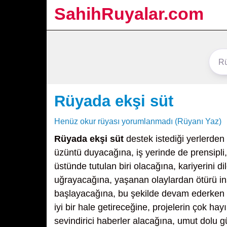
SahihRuyalar.com
Rüyada ekşi süt
Henüz okur rüyası yorumlanmadı (Rüyanı Yaz)
Rüyada ekşi süt
destek istediği yerlerden
üzüntü duyacağına, iş yerinde de prensipli, 
üstünde tutulan biri olacağına, kariyerini 
uğrayacağına, yaşanan olaylardan ötürü in
başlayacağına, bu şekilde devam ederken kar
iyi bir hale getireceğine, projelerin çok ha
sevindirici haberler alacağına, umut dolu 