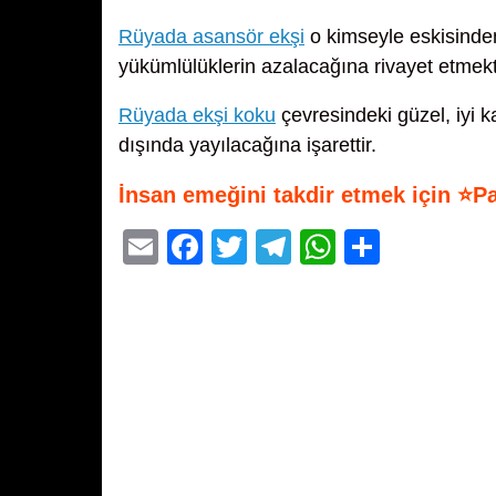
Rüyada asansör ekşi
o kimseyle eskisinden
yükümlülüklerin azalacağına rivayet etmekt
Rüyada ekşi koku
çevresindeki güzel, iyi ka
dışında yayılacağına işarettir.
İnsan emeğini takdir etmek için ⭐P
E
F
T
T
W
S
m
a
wi
el
h
h
ail
c
tt
e
at
ar
e
er
gr
s
e
b
a
A
o
m
p
o
p
k