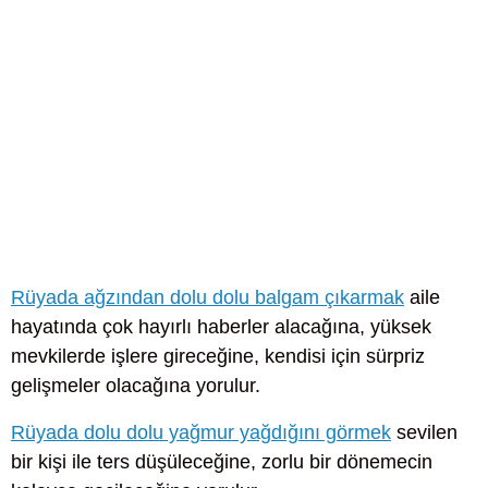
Rüyada ağzından dolu dolu balgam çıkarmak
aile
hayatında çok hayırlı haberler alacağına, yüksek
mevkilerde işlere gireceğine, kendisi için sürpriz
gelişmeler olacağına yorulur.
Rüyada dolu dolu yağmur yağdığını görmek
sevilen
bir kişi ile ters düşüleceğine, zorlu bir dönemecin