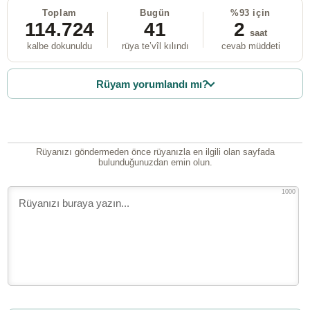
Toplam
Bugün
%93 için
114.724
41
2
saat
kalbe dokunuldu
rüya te’vîl kılındı
cevab müddeti
Rüyam yorumlandı mı?
Rüyanızı göndermeden önce rüyanızla en ilgili olan sayfada
bulunduğunuzdan emin olun.
1000