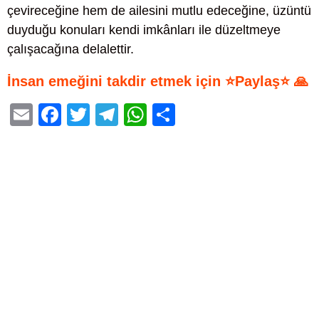
çevireceğine hem de ailesini mutlu edeceğine, üzüntü
duyduğu konuları kendi imkânları ile düzeltmeye
çalışacağına delalettir.
İnsan emeğini takdir etmek için ⭐Paylaş⭐ 🙏
E
F
T
T
W
S
m
a
wi
el
h
h
ail
c
tt
e
at
ar
e
er
gr
s
e
b
a
A
o
m
p
o
p
k