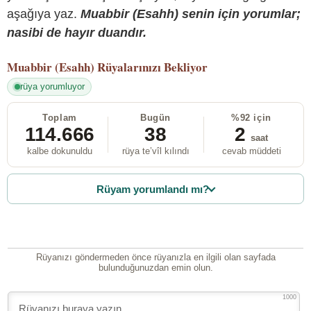
aşağıya yaz.
Muabbir (Esahh) senin için yorumlar;
nasibi de hayır duandır.
Muabbir (Esahh)
Rüyalarınızı Bekliyor
rüya yorumluyor
Toplam
Bugün
%92 için
114.666
38
2
saat
kalbe dokunuldu
rüya te’vîl kılındı
cevab müddeti
Rüyam yorumlandı mı?
Rüyanızı göndermeden önce rüyanızla en ilgili olan sayfada
bulunduğunuzdan emin olun.
1000