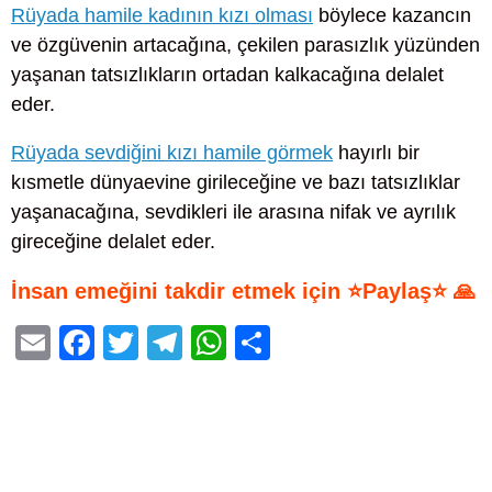
Rüyada hamile kadının kızı olması
böylece kazancın
ve özgüvenin artacağına, çekilen parasızlık yüzünden
yaşanan tatsızlıkların ortadan kalkacağına delalet
eder.
Rüyada sevdiğini kızı hamile görmek
hayırlı bir
kısmetle dünyaevine girileceğine ve bazı tatsızlıklar
yaşanacağına, sevdikleri ile arasına nifak ve ayrılık
gireceğine delalet eder.
İnsan emeğini takdir etmek için ⭐Paylaş⭐ 🙏
E
F
T
T
W
S
m
a
wi
el
h
h
ail
c
tt
e
at
ar
e
er
gr
s
e
b
a
A