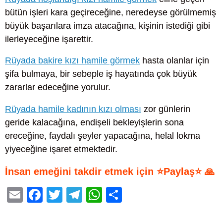
bütün işleri kara geçireceğine, neredeyse görülmemiş
büyük başarılara imza atacağına, kişinin istediği gibi
ilerleyeceğine işarettir.
Rüyada bakire kızı hamile görmek
hasta olanlar için
şifa bulmaya, bir sebeple iş hayatında çok büyük
zararlar edeceğine yorulur.
Rüyada hamile kadının kızı olması
zor günlerin
geride kalacağına, endişeli bekleyişlerin sona
ereceğine, faydalı şeyler yapacağına, helal lokma
yiyeceğine işaret etmektedir.
İnsan emeğini takdir etmek için ⭐Paylaş⭐ 🙏
E
F
T
T
W
S
m
a
wi
el
h
h