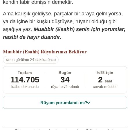
kendin tabir etmişsin demektir.
Ama karışık geldiyse, parçalar bir araya gelmiyorsa,
ya da içine bir kuşku düştüyse, rüyanı olduğu gibi
aşağıya yaz.
Muabbir (Esahh) senin için yorumlar;
nasibi de hayır duandır.
Muabbir (Esahh)
Rüyalarınızı Bekliyor
son görülme 24 dakika önce
Toplam
Bugün
%93 için
114.705
34
2
saat
kalbe dokunuldu
rüya te’vîl kılındı
cevab müddeti
Rüyam yorumlandı mı?