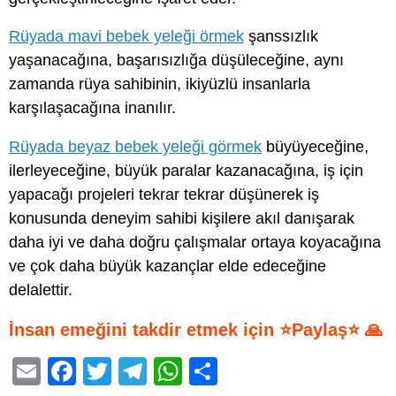
Rüyada mavi bebek yeleği örmek
şanssızlık
yaşanacağına, başarısızlığa düşüleceğine, aynı
zamanda rüya sahibinin, ikiyüzlü insanlarla
karşılaşacağına inanılır.
Rüyada beyaz bebek yeleği görmek
büyüyeceğine,
ilerleyeceğine, büyük paralar kazanacağına, iş için
yapacağı projeleri tekrar tekrar düşünerek iş
konusunda deneyim sahibi kişilere akıl danışarak
daha iyi ve daha doğru çalışmalar ortaya koyacağına
ve çok daha büyük kazançlar elde edeceğine
delalettir.
İnsan emeğini takdir etmek için ⭐Paylaş⭐ 🙏
E
F
T
T
W
S