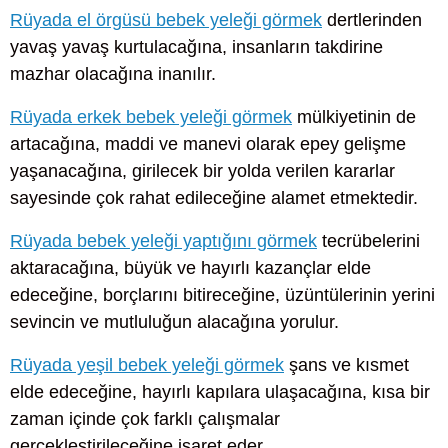
Rüyada el örgüsü bebek yeleği görmek
dertlerinden
yavaş yavaş kurtulacağına, insanların takdirine
mazhar olacağına inanılır.
Rüyada erkek bebek yeleği görmek
mülkiyetinin de
artacağına, maddi ve manevi olarak epey gelişme
yaşanacağına, girilecek bir yolda verilen kararlar
sayesinde çok rahat edileceğine alamet etmektedir.
Rüyada bebek yeleği yaptığını görmek
tecrübelerini
aktaracağına, büyük ve hayırlı kazançlar elde
edeceğine, borçlarını bitireceğine, üzüntülerinin yerini
sevincin ve mutluluğun alacağına yorulur.
Rüyada yeşil bebek yeleği görmek
şans ve kısmet
elde edeceğine, hayırlı kapılara ulaşacağına, kısa bir
zaman içinde çok farklı çalışmalar
gerçekleştirileceğine işaret eder.