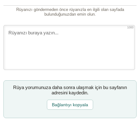
Rüyanızı göndermeden önce rüyanızla en ilgili olan sayfada
bulunduğunuzdan emin olun.
1000
Rüya yorumunuza daha sonra ulaşmak için bu sayfanın
adresini kaydedin.
Bağlantıyı kopyala