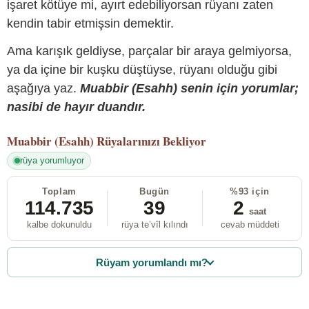
işaret kötüye mi, ayırt edebiliyorsan rüyanı zaten
kendin tabir etmişsin demektir.
Ama karışık geldiyse, parçalar bir araya gelmiyorsa,
ya da içine bir kuşku düştüyse, rüyanı olduğu gibi
aşağıya yaz.
Muabbir (Esahh) senin için yorumlar;
nasibi de hayır duandır.
Muabbir (Esahh)
Rüyalarınızı Bekliyor
rüya yorumluyor
Toplam
Bugün
%93 için
114.735
39
2
saat
kalbe dokunuldu
rüya te’vîl kılındı
cevab müddeti
Rüyam yorumlandı mı?