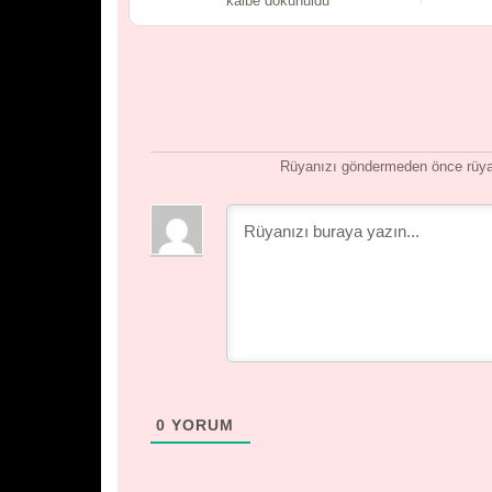
kalbe dokunuldu
Rüyanızı göndermeden önce rüyan
0
YORUM