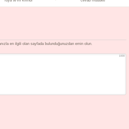
rüya te’vîl kılındı
cevab müddeti
ızla en ilgili olan sayfada bulunduğunuzdan emin olun.
1000