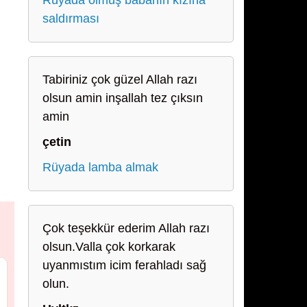
Rüyada ölmüş babanın kızına
saldırması
Tabiriniz çok güzel Allah razı
olsun amin inşallah tez çıksın
amin
çetin
Rüyada lamba almak
Çok teşekkür ederim Allah razı
olsun.Valla çok korkarak
uyanmıstım icim ferahladı sağ
olun.