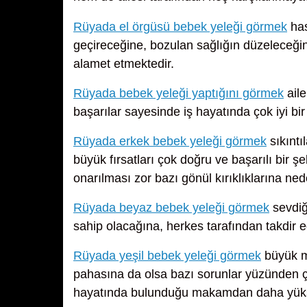
Rüyada el örgüsü bebek yeleği görmek
has
geçireceğine, bozulan sağlığın düzeleceğin
alamet etmektedir.
Rüyada bebek yeleği yaptığını görmek
aile
başarılar sayesinde iş hayatında çok iyi bir
Rüyada erkek bebek yeleği görmek
sıkıntı
büyük fırsatları çok doğru ve başarılı bir şek
onarılması zor bazı gönül kırıklıklarına ned
Rüyada beyaz bebek yeleği görmek
sevdiği
sahip olacağına, herkes tarafından takdir ed
Rüyada yeşil bebek yeleği görmek
büyük ma
pahasına da olsa bazı sorunlar yüzünden çeş
hayatında bulunduğu makamdan daha yüksek