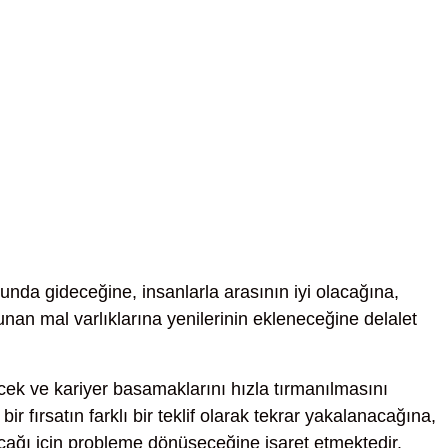
unda gideceğine, insanlarla arasının iyi olacağına,
unan mal varlıklarına yenilerinin ekleneceğine delalet
cek ve kariyer basamaklarını hızla tırmanılmasını
ir fırsatın farklı bir teklif olarak tekrar yakalanacağına,
cağı için probleme dönüşeceğine işaret etmektedir.