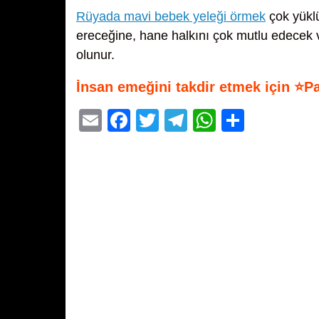
Rüyada mavi bebek yeleği örmek
çok yüklü
ereceğine, hane halkını çok mutlu edecek v
olunur.
İnsan emeğini takdir etmek için ⭐P
E
F
T
T
W
S
m
a
wi
el
h
h
ail
c
tt
e
at
ar
e
er
gr
s
e
b
a
A
o
m
p
o
p
k