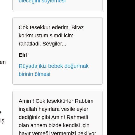
öleceğini söylemesi
Cok tesekkur ederim. Biraz
korkmustum simdi icim
rahatladi. Sevgiler...
Elif
çen
Rüyada ikiz bebek doğurmak
birinin ölmesi
Amin ! Çok teşekkürler Rabbim
inşallah hayırlara vesile eyler
e
dediğiniz gibi Amin! Rahmetli
iş
olan annem bizde kendisi için
hayır yemeği vermemizi bekliyor