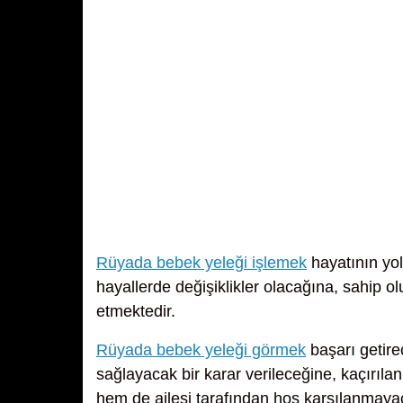
Rüyada bebek yeleği işlemek
hayatının yol
hayallerde değişiklikler olacağına, sahip ol
etmektedir.
Rüyada bebek yeleği görmek
başarı getire
sağlayacak bir karar verileceğine, kaçırılan b
hem de ailesi tarafından hoş karşılanmaya