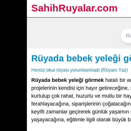
SahihRuyalar.com
Rüyada bebek yeleği 
Henüz okur rüyası yorumlanmadı (Rüyanı Yaz)
Rüyada bebek yeleği görmek
hatalı bir 
projelerinin kendisi için hayır getireceğine
kurtulup çok rahat, huzurlu ve mutlu bir ha
ferahlayacağına, siparişlerinin çoğalacağına
keyifli zamanlar geçirerek günlük yaşamın 
yaşayacağına, eğitimle ilgili olarak büyük bi