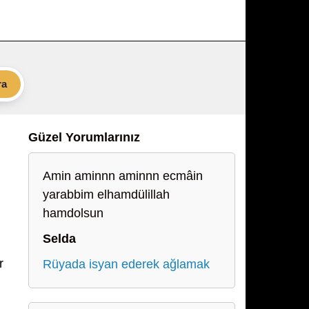
ra
Güzel Yorumlarınız
Amin aminnn aminnn ecmâin
yarabbim elhamdülillah
hamdolsun
Selda
r
Rüyada isyan ederek ağlamak