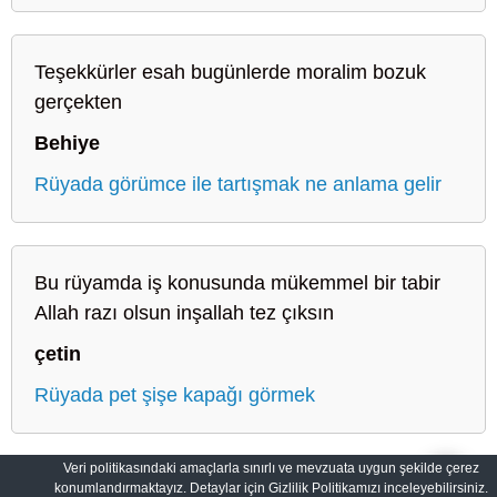
Teşekkürler esah bugünlerde moralim bozuk
gerçekten
Behiye
Rüyada görümce ile tartışmak ne anlama gelir
Bu rüyamda iş konusunda mükemmel bir tabir
Allah razı olsun inşallah tez çıksın
çetin
Rüyada pet şişe kapağı görmek
Veri politikasındaki amaçlarla sınırlı ve mevzuata uygun şekilde çerez
konumlandırmaktayız. Detaylar için Gizlilik Politikamızı inceleyebilirsiniz.
Sahih Rüyalar: Rüyaların Dilini Öğrenin
Gizlilik Politikası