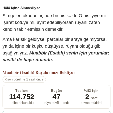
Hâlâ İçine Sinmediyse
Simgeleri okudun, içinde bir his kaldı. O his iyiye mi
işaret kötüye mi, ayırt edebiliyorsan rüyanı zaten
kendin tabir etmişsin demektir.
Ama karışık geldiyse, parçalar bir araya gelmiyorsa,
ya da içine bir kuşku düştüyse, rüyanı olduğu gibi
aşağıya yaz.
Muabbir (Esahh) senin için yorumlar;
nasibi de hayır duandır.
Muabbir (Esahh)
Rüyalarınızı Bekliyor
son görülme 1 saat önce
Toplam
Bugün
%93 için
114.752
47
2
saat
kalbe dokunuldu
rüya te’vîl kılındı
cevab müddeti