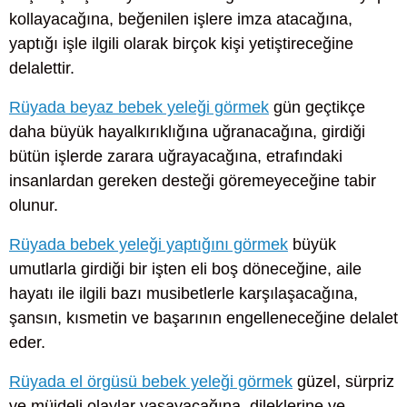
kollayacağına, beğenilen işlere imza atacağına,
yaptığı işle ilgili olarak birçok kişi yetiştireceğine
delalettir.
Rüyada beyaz bebek yeleği görmek
gün geçtikçe
daha büyük hayalkırıklığına uğranacağına, girdiği
bütün işlerde zarara uğrayacağına, etrafındaki
insanlardan gereken desteği göremeyeceğine tabir
olunur.
Rüyada bebek yeleği yaptığını görmek
büyük
umutlarla girdiği bir işten eli boş döneceğine, aile
hayatı ile ilgili bazı musibetlerle karşılaşacağına,
şansın, kısmetin ve başarının engelleneceğine delalet
eder.
Rüyada el örgüsü bebek yeleği görmek
güzel, sürpriz
ve müjdeli olaylar yaşayacağına, dileklerine ve