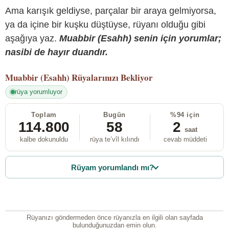
Ama karışık geldiyse, parçalar bir araya gelmiyorsa,
ya da içine bir kuşku düştüyse, rüyanı olduğu gibi
aşağıya yaz.
Muabbir (Esahh) senin için yorumlar;
nasibi de hayır duandır.
Muabbir (Esahh)
Rüyalarınızı Bekliyor
rüya yorumluyor
Toplam
Bugün
%94 için
114.800
58
2
saat
kalbe dokunuldu
rüya te’vîl kılındı
cevab müddeti
Rüyam yorumlandı mı?
Rüyanızı göndermeden önce rüyanızla en ilgili olan sayfada
bulunduğunuzdan emin olun.