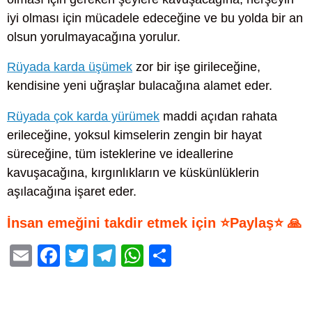
iyi olması için mücadele edeceğine ve bu yolda bir an
olsun yorulmayacağına yorulur.
Rüyada karda üşümek
zor bir işe girileceğine,
kendisine yeni uğraşlar bulacağına alamet eder.
Rüyada çok karda yürümek
maddi açıdan rahata
erileceğine, yoksul kimselerin zengin bir hayat
süreceğine, tüm isteklerine ve ideallerine
kavuşacağına, kırgınlıkların ve küskünlüklerin
aşılacağına işaret eder.
İnsan emeğini takdir etmek için ⭐Paylaş⭐ 🙏
E
F
T
T
W
S
m
a
wi
el
h
h
ail
c
tt
e
at
ar