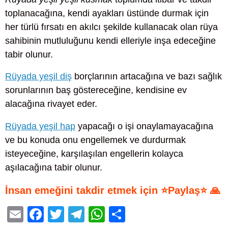
toplanacağına, kendi ayakları üstünde durmak için
her türlü fırsatı en akılcı şekilde kullanacak olan rüya
sahibinin mutluluğunu kendi elleriyle inşa edeceğine
tabir olunur.
Rüyada yeşil diş
borçlarının artacağına ve bazı sağlık
sorunlarının baş göstereceğine, kendisine ev
alacağına rivayet eder.
Rüyada yeşil hap
yapacağı o işi onaylamayacağına
ve bu konuda onu engellemek ve durdurmak
isteyeceğine, karşılaşılan engellerin kolayca
aşılacağına tabir olunur.
İnsan emeğini takdir etmek için ⭐Paylaş⭐ 🙏
E
F
T
T
W
S