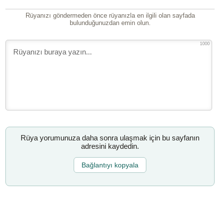
Rüyanızı göndermeden önce rüyanızla en ilgili olan sayfada
bulunduğunuzdan emin olun.
1000
Rüya yorumunuza daha sonra ulaşmak için bu sayfanın
adresini kaydedin.
Bağlantıyı kopyala