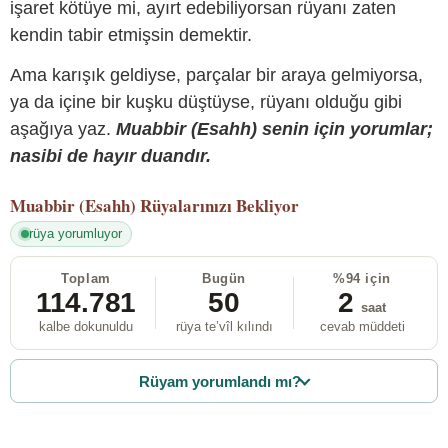
işaret kötüye mi, ayırt edebiliyorsan rüyanı zaten
kendin tabir etmişsin demektir.
Ama karışık geldiyse, parçalar bir araya gelmiyorsa,
ya da içine bir kuşku düştüyse, rüyanı olduğu gibi
aşağıya yaz.
Muabbir (Esahh) senin için yorumlar;
nasibi de hayır duandır.
Muabbir (Esahh)
Rüyalarınızı Bekliyor
rüya yorumluyor
Toplam
Bugün
%94 için
114.781
50
2
saat
kalbe dokunuldu
rüya te’vîl kılındı
cevab müddeti
Rüyam yorumlandı mı?