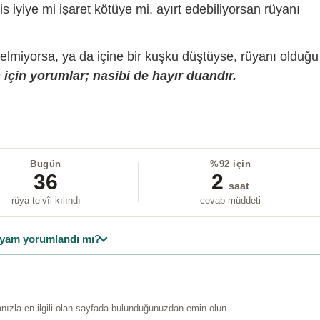
is iyiye mi işaret kötüye mi, ayırt edebiliyorsan rüyanı
gelmiyorsa, ya da içine bir kuşku düştüyse, rüyanı olduğu
için yorumlar; nasibi de hayır duandır.
Bugün
%92 için
36
2
saat
rüya te’vîl kılındı
cevab müddeti
yam yorumlandı mı?
ızla en ilgili olan sayfada bulunduğunuzdan emin olun.