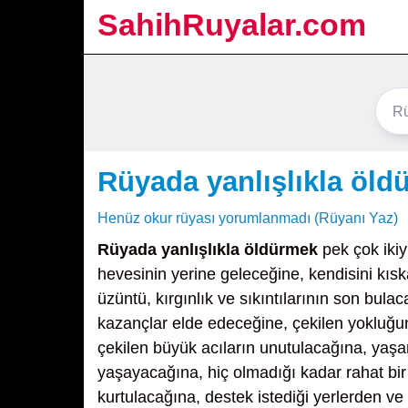
SahihRuyalar.com
Rüyada yanlışlıkla öld
Henüz okur rüyası yorumlanmadı (Rüyanı Yaz)
Rüyada yanlışlıkla öldürmek
pek çok ikiy
hevesinin yerine geleceğine, kendisini kıska
üzüntü, kırgınlık ve sıkıntılarının son bul
kazançlar elde edeceğine, çekilen yokluğu
çekilen büyük acıların unutulacağına, yaşan
yaşayacağına, hiç olmadığı kadar rahat bi
kurtulacağına, destek istediği yerlerden v