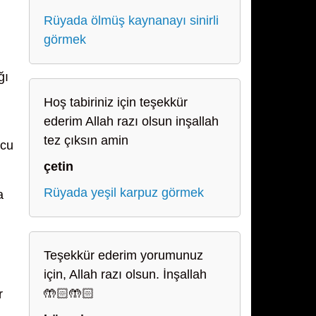
Rüyada ölmüş kaynanayı sinirli
görmek
ğı
Hoş tabiriniz için teşekkür
ederim Allah razı olsun inşallah
tez çıksın amin
lcu
çetin
Rüyada yeşil karpuz görmek
a
Teşekkür ederim yorumunuz
için, Allah razı olsun. İnşallah
🤲🏻🤲🏻
r