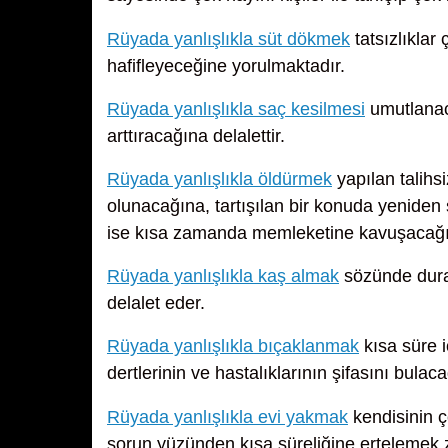
Rüyada yanlışlıkla süt dökmek
tatsızlıklar
hafifleyeceğine yorulmaktadır.
Rüyada yanlışlıkla saç kesilmesi
umutlanaca
arttıracağına delalettir.
Rüyada yanlışlıkla öldürmek
yapılan talihsi
olunacağına, tartışılan bir konuda yeniden
ise kısa zamanda memleketine kavuşacağın
Rüyada yanlışlıkla kaş almak
sözünde durac
delalet eder.
Rüyada yanlışlıkla bıçaklanmak
kısa süre i
dertlerinin ve hastalıklarının şifasını bula
Rüyada yanlışlıkla evi yakmak
kendisinin ç
sorun yüzünden kısa süreliğine ertelemek 