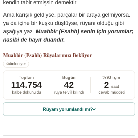
kendin tabir etmişsin demektir.
Ama karışık geldiyse, parçalar bir araya gelmiyorsa,
ya da içine bir kuşku düştüyse, rüyanı olduğu gibi
aşağıya yaz.
Muabbir (Esahh) senin için yorumlar;
nasibi de hayır duandır.
Muabbir (Esahh)
Rüyalarınızı Bekliyor
dinleniyor
Toplam
Bugün
%93 için
114.754
42
2
saat
kalbe dokunuldu
rüya te’vîl kılındı
cevab müddeti
Rüyam yorumlandı mı?