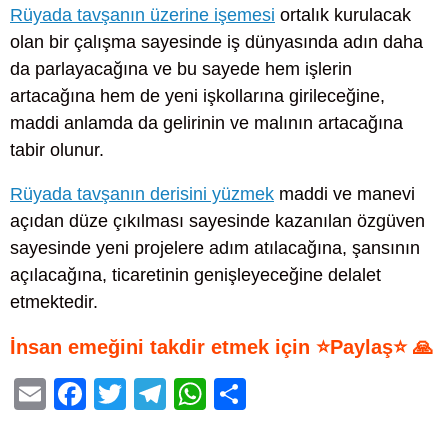
Rüyada tavşanın üzerine işemesi
ortalık kurulacak
olan bir çalışma sayesinde iş dünyasında adın daha
da parlayacağına ve bu sayede hem işlerin
artacağına hem de yeni işkollarına girileceğine,
maddi anlamda da gelirinin ve malının artacağına
tabir olunur.
Rüyada tavşanın derisini yüzmek
maddi ve manevi
açıdan düze çıkılması sayesinde kazanılan özgüven
sayesinde yeni projelere adım atılacağına, şansının
açılacağına, ticaretinin genişleyeceğine delalet
etmektedir.
İnsan emeğini takdir etmek için ⭐Paylaş⭐ 🙏
E
F
T
T
W
S
m
a
wi
el
h
h