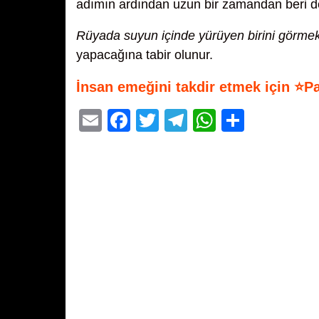
adımın ardından uzun bir zamandan beri d
Rüyada suyun içinde yürüyen birini görme
yapacağına tabir olunur.
İnsan emeğini takdir etmek için ⭐P
E
F
T
T
W
S
m
a
wi
el
h
h
ail
c
tt
e
at
ar
e
er
gr
s
e
b
a
A
o
m
p
o
p
k