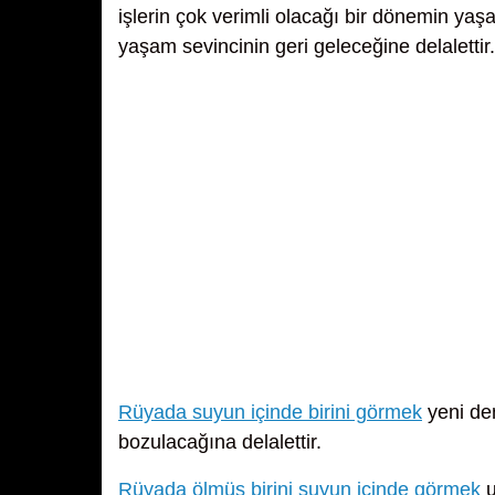
işlerin çok verimli olacağı bir dönemin y
yaşam sevincinin geri geleceğine delalettir.
Rüyada suyun içinde birini görmek
yeni de
bozulacağına delalettir.
Rüyada ölmüş birini suyun içinde görmek
u