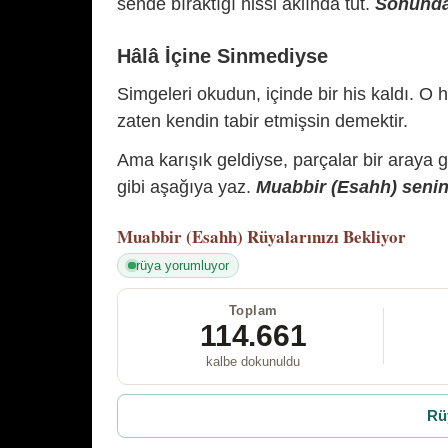
sende bıraktığı hissi aklında tut.
Sonunda 
Hâlâ İçine Sinmediyse
Simgeleri okudun, içinde bir his kaldı. O h
zaten kendin tabir etmişsin demektir.
Ama karışık geldiyse, parçalar bir araya 
gibi aşağıya yaz.
Muabbir (Esahh) senin 
Muabbir (Esahh)
Rüyalarınızı Bekliyor
rüya yorumluyor
Toplam
114.661
kalbe dokunuldu
Rü