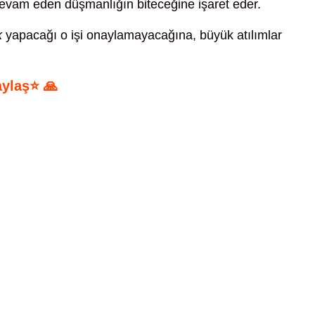
evam eden düşmanlığın biteceğine işaret eder.
k
yapacağı o işi onaylamayacağına, büyük atılımlar
aylaş⭐ 🙏