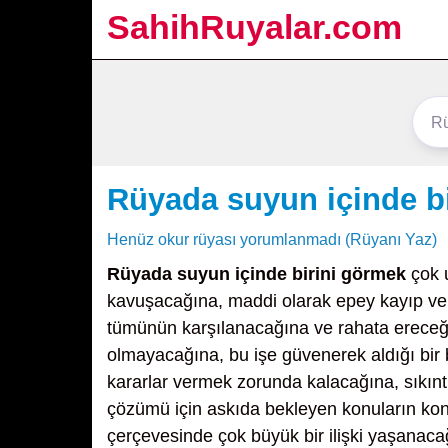
SahihRuyalar.com
Rüyada suyun içinde b
Henüz okur rüyası yorumlanmadı (Rüyanı Yaz)
Rüyada suyun içinde birini görmek
çok u
kavuşacağına, maddi olarak epey kayıp ver
tümünün karşılanacağına ve rahata ereceğ
olmayacağına, bu işe güvenerek aldığı bi
kararlar vermek zorunda kalacağına, sıkınt
çözümü için askıda bekleyen konuların konu
çerçevesinde çok büyük bir ilişki yaşanacağın