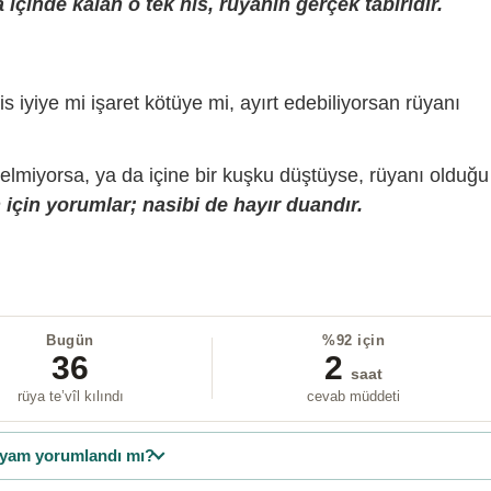
içinde kalan o tek his, rüyanın gerçek tabiridir.
is iyiye mi işaret kötüye mi, ayırt edebiliyorsan rüyanı
gelmiyorsa, ya da içine bir kuşku düştüyse, rüyanı olduğu
için yorumlar; nasibi de hayır duandır.
Bugün
%92 için
36
2
saat
rüya te’vîl kılındı
cevab müddeti
yam yorumlandı mı?