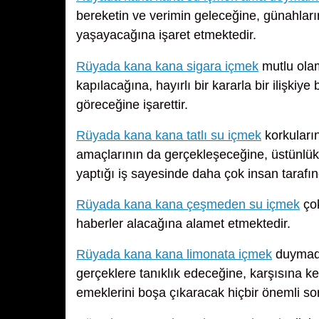
bereketin ve verimin geleceğine, günahları
yaşayacağına işaret etmektedir.
Rüyada kana kana sigara içmek
mutlu ola
kapılacağına, hayırlı bir kararla bir ilişkiy
göreceğine işarettir.
Rüyada kana kana tatlı su içmek
korkuların
amaçlarının da gerçekleşeceğine, üstünlü
yaptığı iş sayesinde daha çok insan tarafınd
Rüyada kana kana çeşmeden su içmek
çok
haberler alacağına alamet etmektedir.
Rüyada kana kana limonata içmek
duymadığ
gerçeklere tanıklık edeceğine, karşısına k
emeklerini boşa çıkaracak hiçbir önemli s