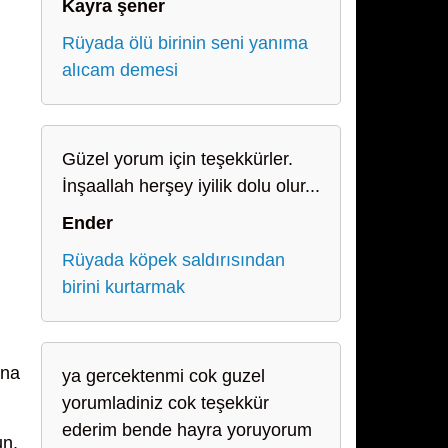
Kayra şener
Rüyada ölü birinin seni yanıma
alıcam demesi
Güzel yorum için teşekkürler.
İnşaallah herşey iyilik dolu olur...
Ender
Rüyada köpek saldırısından
birini kurtarmak
ına
ya gercektenmi cok guzel
yorumladiniz cok teşekkür
ederim bende hayra yoruyorum
un,