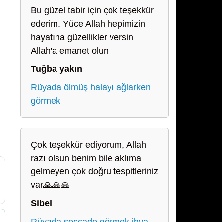
Bu güzel tabir için çok teşekkür
ederim. Yüce Allah hepimizin
hayatına güzellikler versin
Allah'a emanet olun
Tuğba yakın
Rüyada ölmüş halayı ağlarken
görmek
Çok teşekkür ediyorum, Allah
razı olsun benim bile aklıma
gelmeyen çok doğru tespitleriniz
var🙏🙏🙏
Sibel
Rüyada seccade görmek ihya