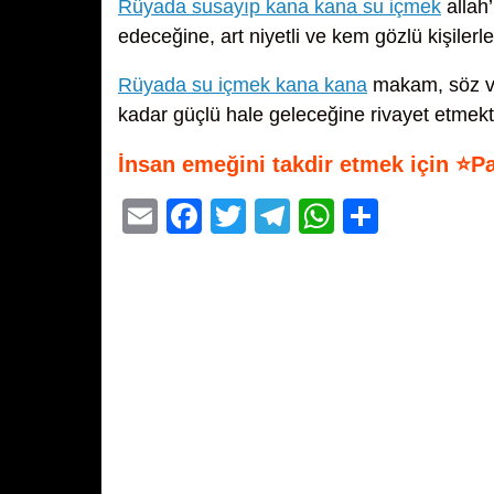
Rüyada susayıp kana kana su içmek
allah
edeceğine, art niyetli ve kem gözlü kişilerl
Rüyada su içmek kana kana
makam, söz ve
kadar güçlü hale geleceğine rivayet etmekt
İnsan emeğini takdir etmek için ⭐P
E
F
T
T
W
S
m
a
wi
el
h
h
ail
c
tt
e
at
ar
e
er
gr
s
e
b
a
A
o
m
p
o
p
k