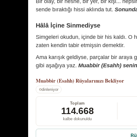
Bir olay, bir nesne, bir yer, bir kişi... hep
sende bıraktığı hissi aklında tut.
Sonunda 
Hâlâ İçine Sinmediyse
Simgeleri okudun, içinde bir his kaldı. O h
zaten kendin tabir etmişsin demektir.
Ama karışık geldiyse, parçalar bir araya 
gibi aşağıya yaz.
Muabbir (Esahh) senin 
Muabbir (Esahh)
Rüyalarınızı Bekliyor
dinleniyor
Toplam
114.668
kalbe dokunuldu
Rü