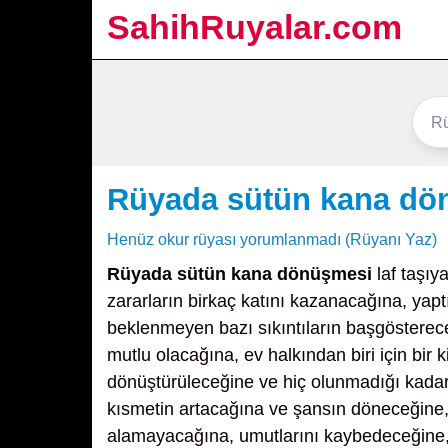
SahihRuyalar.com
Rüyada sütün kana dö
Henüz okur rüyası yorumlanmadı (Rüyanı Yaz)
Rüyada sütün kana dönüşmesi
laf taşıy
zararların birkaç katını kazanacağına, yapt
beklenmeyen bazı sıkıntıların başgösterec
mutlu olacağına, ev halkından biri için bir 
dönüştürüleceğine ve hiç olunmadığı kadar
kısmetin artacağına ve şansın döneceğine, 
alamayacağına, umutlarını kaybedeceğine, 