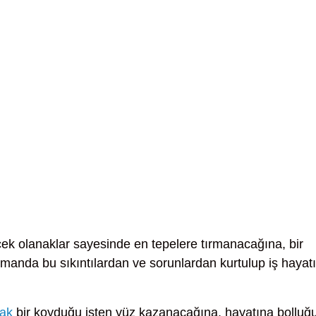
ek olanaklar sayesinde en tepelere tırmanacağına, bir
manda bu sıkıntılardan ve sorunlardan kurtulup iş hayat
ak
bir koyduğu işten yüz kazanacağına, hayatına bolluğ