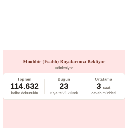
Muabbir (Esahh)
Rüyalarınızı Bekliyor
dinleniyor
Toplam
Bugün
Ortalama
114.632
23
3
saat
kalbe dokunuldu
rüya te’vîl kılındı
cevab müddeti