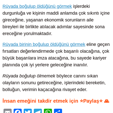
Rüyada boğulup öldüğünü görmek
işlerdeki
durgunluğa ve kişinin maddi anlamda çok sıkıntı içine
gireceğine, yaşanan ekonomik sorunların aile
bireyleri ile birlikte atılacak adımlar sayesinde sona
ereceğine yorulmaktadır.
Rüyada birinin boğulup öldüğünü görmek
eline geçen
fırsatları değerlendirmede çok başarılı olacağına, çok
büyük başarılara imza atacağına, bu sayede kariyer
planında çok iyi yerlere geleceğine inanılır.
Rüyada boğulup ölmemek
böylece canını sıkan
olayların sonunu getireceğine, işlerindeki bereketin,
bolluğun, verimin kaçacağına rivayet eder.
İnsan emeğini takdir etmek için ⭐Paylaş⭐ 🙏
E
F
T
T
W
S