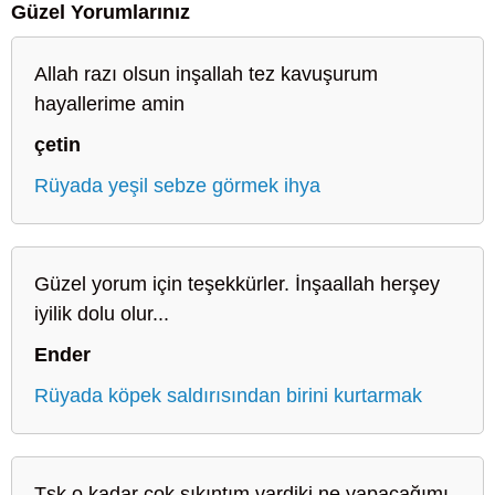
Güzel Yorumlarınız
Allah razı olsun inşallah tez kavuşurum
hayallerime amin
çetin
Rüyada yeşil sebze görmek ihya
Güzel yorum için teşekkürler. İnşaallah herşey
iyilik dolu olur...
Ender
Rüyada köpek saldırısından birini kurtarmak
Tşk o kadar çok sıkıntım vardiki ne yapacağımı