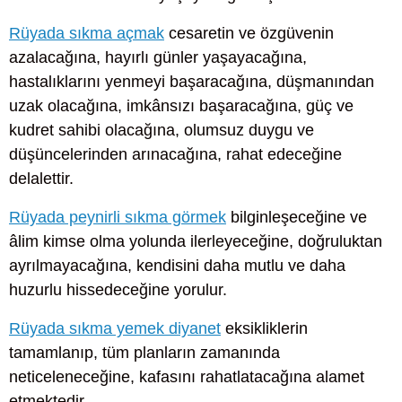
Rüyada sıkma açmak
cesaretin ve özgüvenin
azalacağına, hayırlı günler yaşayacağına,
hastalıklarını yenmeyi başaracağına, düşmanından
uzak olacağına, imkânsızı başaracağına, güç ve
kudret sahibi olacağına, olumsuz duygu ve
düşüncelerinden arınacağına, rahat edeceğine
delalettir.
Rüyada peynirli sıkma görmek
bilginleşeceğine ve
âlim kimse olma yolunda ilerleyeceğine, doğruluktan
ayrılmayacağına, kendisini daha mutlu ve daha
huzurlu hissedeceğine yorulur.
Rüyada sıkma yemek diyanet
eksikliklerin
tamamlanıp, tüm planların zamanında
neticeleneceğine, kafasını rahatlatacağına alamet
etmektedir.