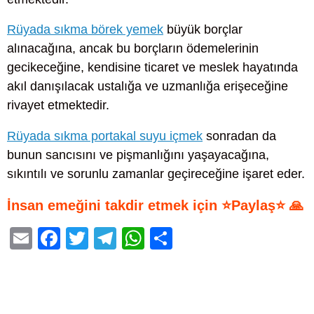
Rüyada sıkma börek yemek
büyük borçlar
alınacağına, ancak bu borçların ödemelerinin
gecikeceğine, kendisine ticaret ve meslek hayatında
akıl danışılacak ustalığa ve uzmanlığa erişeceğine
rivayet etmektedir.
Rüyada sıkma portakal suyu içmek
sonradan da
bunun sancısını ve pişmanlığını yaşayacağına,
sıkıntılı ve sorunlu zamanlar geçireceğine işaret eder.
İnsan emeğini takdir etmek için ⭐Paylaş⭐ 🙏
E
F
T
T
W
S
m
a
wi
el
h
h
ail
c
tt
e
at
ar
e
er
gr
s
e