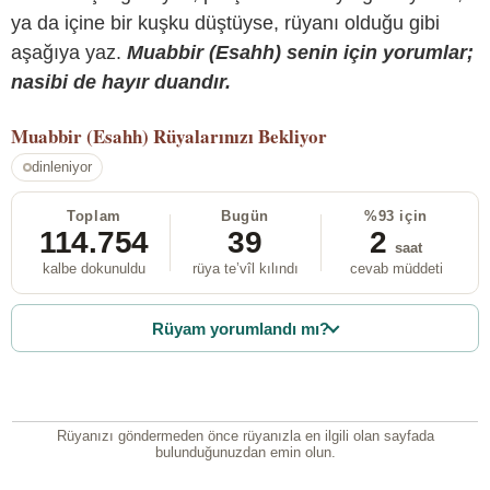
ya da içine bir kuşku düştüyse, rüyanı olduğu gibi
aşağıya yaz.
Muabbir (Esahh) senin için yorumlar;
nasibi de hayır duandır.
Muabbir (Esahh)
Rüyalarınızı Bekliyor
dinleniyor
Toplam
Bugün
%93 için
114.754
39
2
saat
kalbe dokunuldu
rüya te’vîl kılındı
cevab müddeti
Rüyam yorumlandı mı?
Rüyanızı göndermeden önce rüyanızla en ilgili olan sayfada
bulunduğunuzdan emin olun.