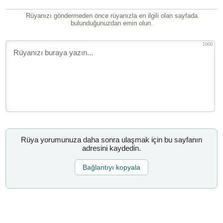
Rüyanızı göndermeden önce rüyanızla en ilgili olan sayfada
bulunduğunuzdan emin olun.
1000
Rüya yorumunuza daha sonra ulaşmak için bu sayfanın
adresini kaydedin.
Bağlantıyı kopyala