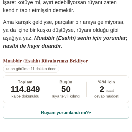
işaret kötüye mi, ayırt edebiliyorsan rüyanı zaten
kendin tabir etmişsin demektir.
Ama karışık geldiyse, parçalar bir araya gelmiyorsa,
ya da içine bir kuşku düştüyse, rüyanı olduğu gibi
aşağıya yaz.
Muabbir (Esahh) senin için yorumlar;
nasibi de hayır duandır.
Muabbir (Esahh)
Rüyalarınızı Bekliyor
son görülme 11 dakika önce
Toplam
Bugün
%94 için
114.849
50
2
saat
kalbe dokunuldu
rüya te’vîl kılındı
cevab müddeti
Rüyam yorumlandı mı?