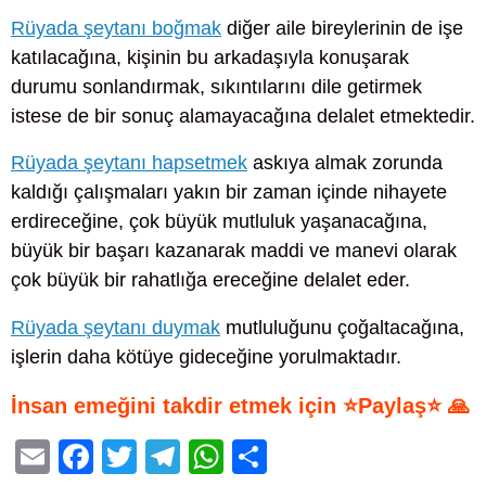
Rüyada şeytanı boğmak
diğer aile bireylerinin de işe
katılacağına, kişinin bu arkadaşıyla konuşarak
durumu sonlandırmak, sıkıntılarını dile getirmek
istese de bir sonuç alamayacağına delalet etmektedir.
Rüyada şeytanı hapsetmek
askıya almak zorunda
kaldığı çalışmaları yakın bir zaman içinde nihayete
erdireceğine, çok büyük mutluluk yaşanacağına,
büyük bir başarı kazanarak maddi ve manevi olarak
çok büyük bir rahatlığa ereceğine delalet eder.
Rüyada şeytanı duymak
mutluluğunu çoğaltacağına,
işlerin daha kötüye gideceğine yorulmaktadır.
İnsan emeğini takdir etmek için ⭐Paylaş⭐ 🙏
E
F
T
T
W
S