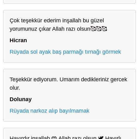
Çok teşekkür ederim inşallah bu güzel
yorumunuz çıkar Allah razı olsun🥰🥰🥰
Hicran
Rüyada sol ayak baş parmağı tırnağı görmek
Teşekkür ediyorum. Umarım dedikleriniz gercek
olur.
Dolunay
Rüyada narkoz alıp bayılmamak
Hayırdır inşallah 🤲 Allah razı olsun 🕊️ Hayırlı