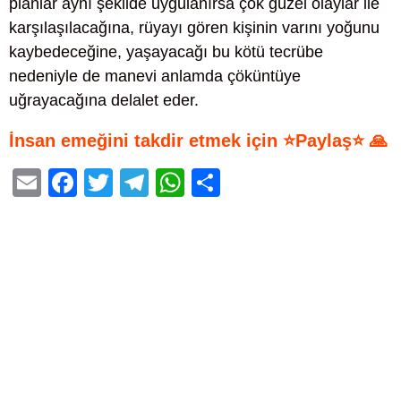
planlar aynı şekilde uygulanırsa çok güzel olaylar ile
karşılaşılacağına, rüyayı gören kişinin varını yoğunu
kaybedeceğine, yaşayacağı bu kötü tecrübe
nedeniyle de manevi anlamda çöküntüye
uğrayacağına delalet eder.
İnsan emeğini takdir etmek için ⭐Paylaş⭐ 🙏
E
F
T
T
W
S
m
a
wi
el
h
h
ail
c
tt
e
at
ar
e
er
gr
s
e
b
a
A
o
m
p
o
p
k