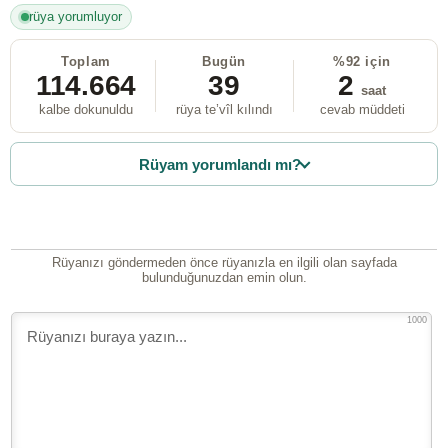
rüya yorumluyor
Toplam
Bugün
%92 için
114.664
39
2
saat
kalbe dokunuldu
rüya te’vîl kılındı
cevab müddeti
Rüyam yorumlandı mı?
Rüyanızı göndermeden önce rüyanızla en ilgili olan sayfada
bulunduğunuzdan emin olun.
1000