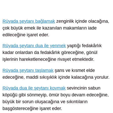
Rüyada şeytanı bağlamak
zenginlik içinde olacağına,
çok büyük emek ile kazanılan makamların iade
edileceğine işaret eder.
Rüyada şeytanı dua ile yenmek
yaptığı fedakârlık
kadar onlardan da fedakârlık göreceğine, gönül
işlerinin hareketleneceğine rivayet etmektedir.
Rüyada şeytanı taşlamak
şans ve kısmet elde
edeceğine, maddi sıkışıklık içinde kalacağına yorulur.
Rüyada dua ile şeytanı kovmak
sevincinin sabun
köpüğü gibi sönmeyip, ömür boyu devam edeceğine,
büyük bir sorun oluşacağına ve sıkıntıların
başgöstereceğine işaret eder.