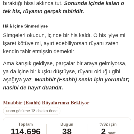
bıraktığı hissi aklında tut.
Sonunda içinde kalan o
tek his, rüyanın gerçek tabiridir.
Hâlâ İçine Sinmediyse
Simgeleri okudun, içinde bir his kaldı. O his iyiye mi
işaret kötüye mi, ayırt edebiliyorsan rüyanı zaten
kendin tabir etmişsin demektir.
Ama karışık geldiyse, parçalar bir araya gelmiyorsa,
ya da içine bir kuşku düştüyse, rüyanı olduğu gibi
aşağıya yaz.
Muabbir (Esahh) senin için yorumlar;
nasibi de hayır duandır.
Muabbir (Esahh)
Rüyalarınızı Bekliyor
son görülme 18 dakika önce
Toplam
Bugün
%92 için
114.696
38
2
saat