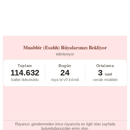
Muabbir (Esahh)
Rüyalarınızı Bekliyor
dinleniyor
Toplam
Bugün
Ortalama
114.632
24
3
saat
kalbe dokunuldu
rüya te’vîl kılındı
cevab müddeti
Rüyanızı göndermeden önce rüyanızla en ilgili olan sayfada
bulunduğunuzdan emin olun.