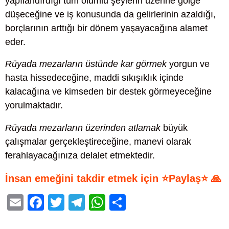
yapılandırdığı tüm olumlu şeylerin üzerine gölge
düşeceğine ve iş konusunda da gelirlerinin azaldığı,
borçlarının arttığı bir dönem yaşayacağına alamet
eder.
Rüyada mezarların üstünde kar görmek
yorgun ve
hasta hissedeceğine, maddi sıkışıklık içinde
kalacağına ve kimseden bir destek görmeyeceğine
yorulmaktadır.
Rüyada mezarların üzerinden atlamak
büyük
çalışmalar gerçekleştireceğine, manevi olarak
ferahlayacağınıza delalet etmektedir.
İnsan emeğini takdir etmek için ⭐Paylaş⭐ 🙏
E
F
T
T
W
S
m
a
wi
el
h
h