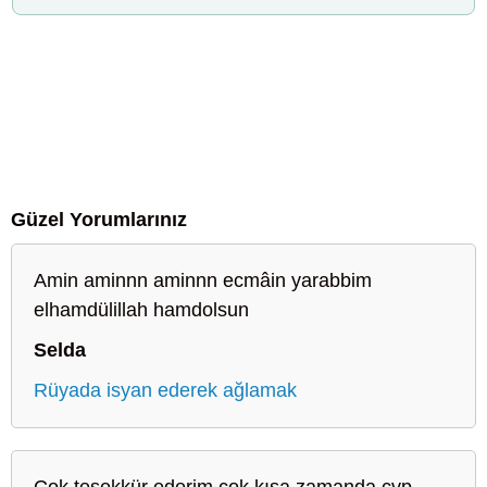
Güzel Yorumlarınız
Amin aminnn aminnn ecmâin yarabbim
elhamdülillah hamdolsun
Selda
Rüyada isyan ederek ağlamak
Çok teşekkür ederim çok kısa zamanda cvp