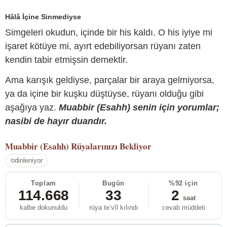
Hâlâ İçine Sinmediyse
Simgeleri okudun, içinde bir his kaldı. O his iyiye mi
işaret kötüye mi, ayırt edebiliyorsan rüyanı zaten
kendin tabir etmişsin demektir.
Ama karışık geldiyse, parçalar bir araya gelmiyorsa,
ya da içine bir kuşku düştüyse, rüyanı olduğu gibi
aşağıya yaz.
Muabbir (Esahh) senin için yorumlar;
nasibi de hayır duandır.
Muabbir (Esahh)
Rüyalarınızı Bekliyor
dinleniyor
Toplam
Bugün
%92 için
114.668
33
2
saat
kalbe dokunuldu
rüya te’vîl kılındı
cevab müddeti